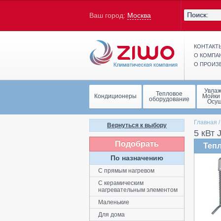
Ваш город:
Москва
КОНТАКТ
О КОМПА
О ПРОИЗ
Увла
Тепловое
Кондиционеры
Мойки
оборудование
Осу
Главная
Вернуться к выбору
5 кВт 
Подобрать
Тепл
По назначению
С прямым нагревом
С керамическим
нагревательным элементом
Маленькие
Для дома