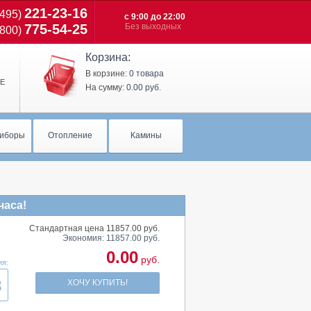
221-23-16
(495)
с 9:00 до 22:00
775-54-25
Без выходных
(800)
Корзина:
В корзине:
0 товара
Е
На сумму:
0.00 руб.
иборы
Отопление
Камины
часа!
Стандартная цена 11857.00 руб.
Экономия: 11857.00 руб.
0.00
руб.
ия:
3
ХОЧУ КУПИТЬ!