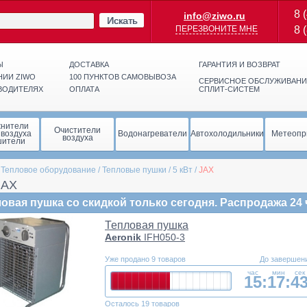
8 
info@ziwo.ru
Искать
ПЕРЕЗВОНИТЕ МНЕ
8 
Ы
ДОСТАВКА
ГАРАНТИЯ И ВОЗВРАТ
НИИ ZIWO
100 ПУНКТОВ САМОВЫВОЗА
СЕРВИСНОЕ ОБСЛУЖИВАНИ
ВОДИТЕЛЯХ
ОПЛАТА
СПЛИТ-СИСТЕМ
жнители
Очистители
 воздуха
Водонагреватели
Автохолодильники
Метеопр
воздуха
шители
/
Тепловое оборудование
/
Тепловые пушки
/
5 кВт
/
JAX
JAX
овая пушка со скидкой только сегодня. Распродажа 24 
Тепловая пушка
Aeronik
IFH050-3
Уже продано 9 товаров
До завершен
час
мин
сек
15:
17:
4
Осталось 19 товаров