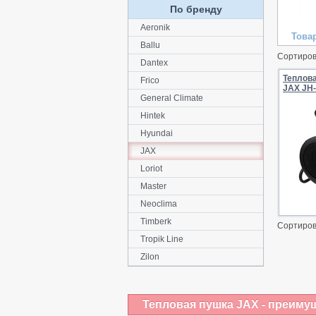
По бренду
Aeronik
Това
Ballu
Сортиров
Dantex
Теплов
Frico
JAX JH-
General Climate
Hintek
Hyundai
JAX
Loriot
Master
Neoclima
Timberk
Сортиров
Tropik Line
Zilon
Тепловая пушка JAX - преиму