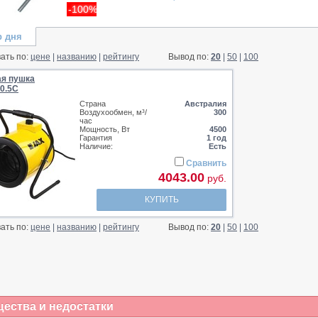
-100%
р дня
ать по:
цене
|
названию
|
рейтингу
Вывод по:
20
|
50
|
100
ая пушка
0.5С
Страна
Австралия
Воздухообмен, м³/
300
час
Мощность, Вт
4500
Гарантия
1 год
Наличие:
Есть
Сравнить
4043.00
руб.
КУПИТЬ
ать по:
цене
|
названию
|
рейтингу
Вывод по:
20
|
50
|
100
щества и недостатки