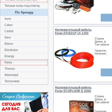
Теплые полы под плитку
По бренду
Aura
Caleo
Нагревательный кабель
Ceilhit
Fenix DT/AD1P 15 1350
Devi
Страна
Длина, м
Ebeco
Тип кабеля
Electrolux
Гарантия
Наличие:
Energy
Fenix
Thermo
Warmstad
Теплолюкс
Нагревательный кабель
Fenix ECOFLOOR D 2000
Страна
Длина, м
Тип кабеля
Гарантия