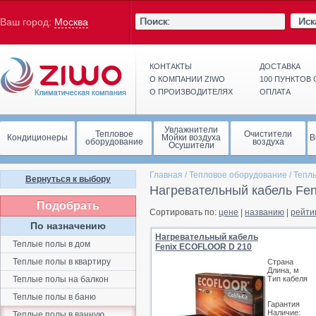
Иск
Ваш город:
Москва
КОНТАКТЫ
ДОСТАВКА
О КОМПАНИИ ZIWO
100 ПУНКТОВ
О ПРОИЗВОДИТЕЛЯХ
ОПЛАТА
Увлажнители
Тепловое
Очистители
Кондиционеры
Мойки воздуха
В
оборудование
воздуха
Осушители
Главная
/
Тепловое оборудование
/
Тепл
Вернуться к выбору
Нагревательный кабель Fen
Подобрать
Сортировать по:
цене
|
названию
|
рейти
По назначению
Нагревательный кабель
Теплые полы в дом
Fenix ECOFLOOR D 210
Теплые полы в квартиру
Страна
Длина, м
Теплые полы на балкон
Тип кабеля
Теплые полы в баню
Гарантия
Наличие:
Теплые полы в ванную