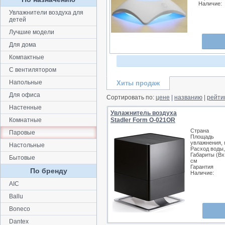
Наличие:
Увлажнители воздуха для
детей
Лучшие модели
Для дома
Компактные
С вентилятором
Напольные
Хиты продаж
Для офиса
Сортировать по:
цене
|
названию
|
рейти
Настенные
Увлажнитель воздуха
Комнатные
Stadler Form O-021OR
Страна
Паровые
Площадь
увлажнения, 
Настольные
Расход воды,
Габариты (Вх
Бытовые
см
Гарантия
По бренду
Наличие:
AIC
Ballu
Boneco
Dantex