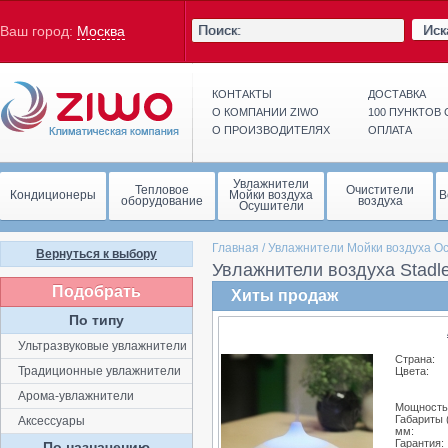
Иск
Ваш город:
Москва
КОНТАКТЫ
ДОСТАВКА
О КОМПАНИИ ZIWO
100 ПУНКТОВ
О ПРОИЗВОДИТЕЛЯХ
ОПЛАТА
Увлажнители
Тепловое
Очистители
Кондиционеры
Мойки воздуха
В
оборудование
воздуха
Осушители
Главная
/
Увлажнители Мойки воздуха О
Вернуться к выбору
Увлажнители воздуха Stadl
Подобрать
Хиты продаж
По типу
Ультразвуковые увлажнители
Страна:
Традиционные увлажнители
Цвета:
Арома-увлажнители
Мощность,
Габариты 
Аксессуары
мм:
Гарантия:
По назначению