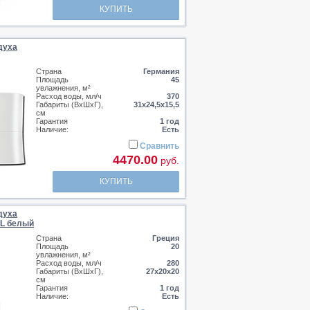
КУПИТЬ
духа
Страна
Германия
Площадь
45
увлажнения, м²
Расход воды, мл/ч
370
Габариты (ВхШхГ),
31x24,5x15,5
см
Гарантия
1 год
Наличие:
Есть
Сравнить
4470.00
руб.
КУПИТЬ
духа
0L белый
Страна
Греция
Площадь
20
увлажнения, м²
Расход воды, мл/ч
280
Габариты (ВхШхГ),
27х20х20
см
Гарантия
1 год
Наличие:
Есть