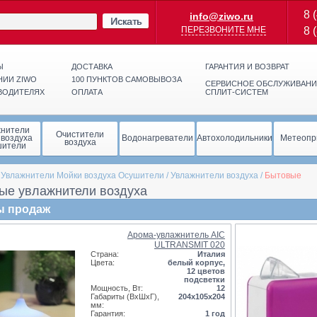
8 
info@ziwo.ru
Искать
ПЕРЕЗВОНИТЕ МНЕ
8 
Ы
ДОСТАВКА
ГАРАНТИЯ И ВОЗВРАТ
НИИ ZIWO
100 ПУНКТОВ САМОВЫВОЗА
СЕРВИСНОЕ ОБСЛУЖИВАНИ
ВОДИТЕЛЯХ
ОПЛАТА
СПЛИТ-СИСТЕМ
жнители
Очистители
 воздуха
Водонагреватели
Автохолодильники
Метеопр
воздуха
шители
/
Увлажнители Мойки воздуха Осушители
/
Увлажнители воздуха
/
Бытовые
ые увлажнители воздуха
ы продаж
Арома-увлажнитель AIC
ULTRANSMIT 020
Страна:
Италия
Цвета:
белый корпус,
12 цветов
подсветки
Мощность, Вт:
12
Габариты (ВхШхГ),
204x105x204
мм:
Гарантия:
1 год