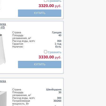
Сравнить
3320.00
руб.
КУПИТЬ
духа
-VS
Страна
Греция
Площадь
40
увлажнения, м²
Расход воды, мл/ч
350
Гарантия
1 год
Наличие:
Есть
Сравнить
3330.00
руб.
КУПИТЬ
духа
Страна
Швейцария
Площадь
30
увлажнения, м²
Расход воды, мл/ч
300
Потребляемая
30/260
мощность, Вт