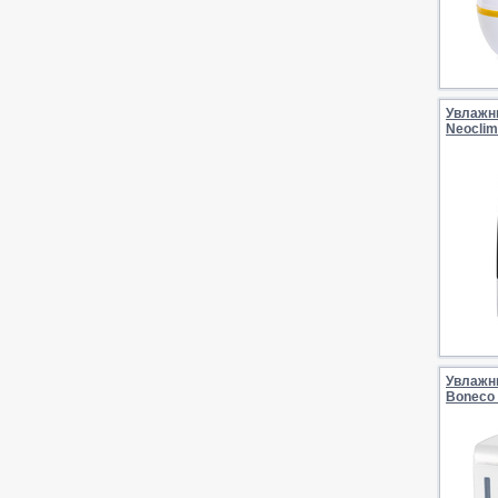
Увлажн
Neocli
Увлажн
Boneco