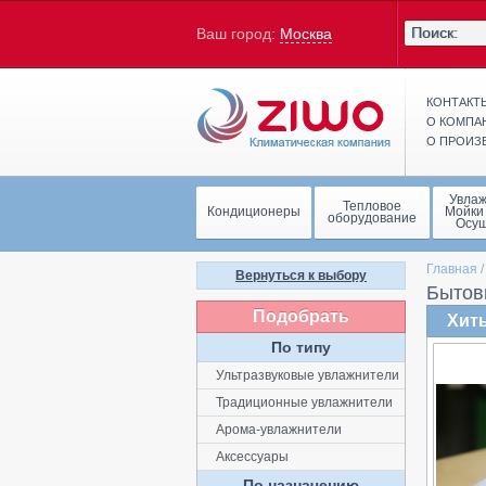
Ваш город:
Москва
КОНТАКТ
О КОМПА
О ПРОИЗ
Увла
Тепловое
Кондиционеры
Мойки
оборудование
Осу
Главная
Вернуться к выбору
Бытов
Подобрать
Хит
По типу
Ультразвуковые увлажнители
Традиционные увлажнители
Арома-увлажнители
Аксессуары
По назначению