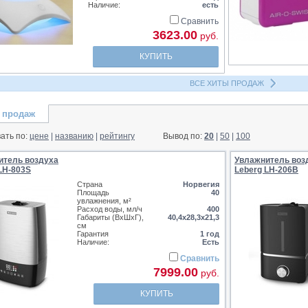
Наличие:
есть
Сравнить
3623.00
руб.
КУПИТЬ
ВСЕ ХИТЫ ПРОДАЖ
 продаж
ать по:
цене
|
названию
|
рейтингу
Вывод по:
20
|
50
|
100
итель воздуха
Увлажнитель воз
LH-803S
Leberg LH-206B
Страна
Норвегия
Площадь
40
увлажнения, м²
Расход воды, мл/ч
400
Габариты (ВхШхГ),
40,4х28,3х21,3
см
Гарантия
1 год
Наличие:
Есть
Сравнить
7999.00
руб.
КУПИТЬ