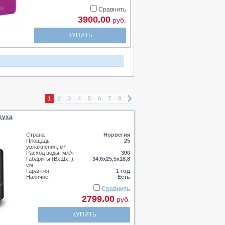
Сравнить
3900.00
руб.
КУПИТЬ
1
2
3
4
5
6
7
8
духа
Страна
Норвегия
Площадь
25
увлажнения, м²
Расход воды, мл/ч
300
Габариты (ВхШхГ),
34,6х25,5х18,8
см
Гарантия
1 год
Наличие:
Есть
Сравнить
2799.00
руб.
КУПИТЬ