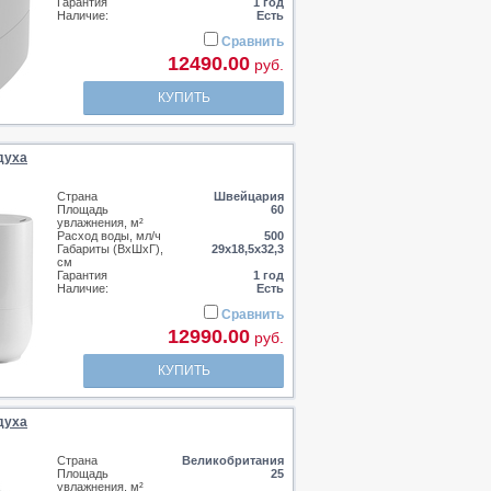
Гарантия
1 год
Наличие:
Есть
Сравнить
12490.00
руб.
КУПИТЬ
духа
Страна
Швейцария
Площадь
60
увлажнения, м²
Расход воды, мл/ч
500
Габариты (ВхШхГ),
29х18,5х32,3
см
Гарантия
1 год
Наличие:
Есть
Сравнить
12990.00
руб.
КУПИТЬ
духа
Страна
Великобритания
Площадь
25
увлажнения, м²