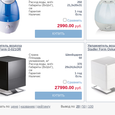
Расход воды, мл/ч
250
Габариты (ВхШхГ),
21,3х20х31
см
Гарантия
1 год
Наличие:
Есть
Сравнить
2990.00
руб.
КУПИТЬ
итель воздуха
Увлажнитель воз
 Form O-021OR
Stadler Form Oska
Страна
Швейцария
Площадь
50
увлажнения, м²
Расход воды, мл/ч
370
Габариты (ВхШхГ),
29x24,6x24,6
см
Гарантия
1 год
Наличие:
Есть
Сравнить
27990.00
руб.
КУПИТЬ
ать по:
цене
|
названию
|
рейтингу
Вывод по:
20
|
50
|
100