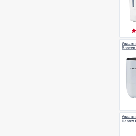
Увлажн
Boneco
Увлажн
Dantex