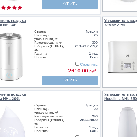
КУПИТЬ
итель воздуха
Увлажнитель воз
ma NHL-4Е
Атмос 2750
Страна
Греция
Площадь
25
увлажнения, м²
Расход воды, мл/ч
300
Габариты (ВхШхГ),
29,9х21,6х19,7
см
Гарантия
1 год
Наличие:
Есть
Сравнить
2610.00
руб.
КУПИТЬ
итель воздуха
Увлажнитель воз
a NHL-200L
Neoclima NHL-25
Страна
Греция
Площадь
20
увлажнения, м²
Расход воды, мл/ч
250
Габариты (ВхШхГ),
29,5х20х20
см
Гарантия
1 год
Наличие:
Есть