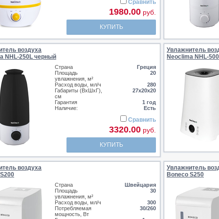
Сравнить
1980.00
руб.
КУПИТЬ
итель воздуха
Увлажнитель воз
ma NHL-250L черный
Neoclima NHL-500
Страна
Греция
Площадь
20
увлажнения, м²
Расход воды, мл/ч
280
Габариты (ВхШхГ),
27х20х20
см
Гарантия
1 год
Наличие:
Есть
Сравнить
3320.00
руб.
КУПИТЬ
итель воздуха
Увлажнитель воз
 S200
Boneco S250
Страна
Швейцария
Площадь
30
увлажнения, м²
Расход воды, мл/ч
300
Потребляемая
30/260
мощность, Вт