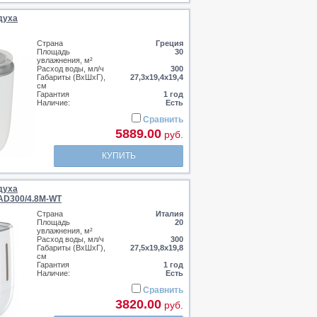
духа
Страна
Греция
Площадь
30
увлажнения, м²
Расход воды, мл/ч
300
Габариты (ВхШхГ),
27,3х19,4х19,4
см
Гарантия
1 год
Наличие:
Есть
Сравнить
5889.00
руб.
КУПИТЬ
духа
-AD300/4.8M-WT
Страна
Италия
Площадь
20
увлажнения, м²
Расход воды, мл/ч
300
Габариты (ВхШхГ),
27,5х19,8х19,8
см
Гарантия
1 год
Наличие:
Есть
Сравнить
3820.00
руб.