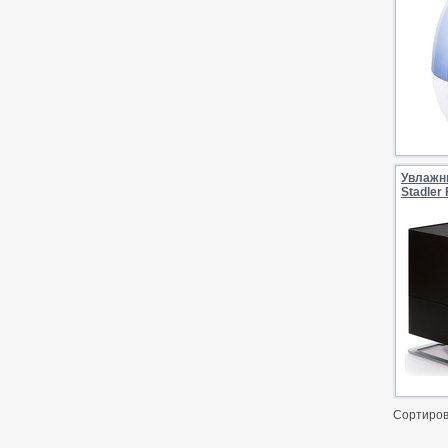
Увлажн
Stadler
Сортиров