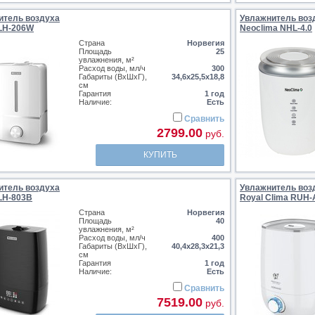
итель воздуха
Увлажнитель воз
 LH-206W
Neoclima NHL-4.0
Страна
Норвегия
Площадь
25
увлажнения, м²
Расход воды, мл/ч
300
Габариты (ВхШхГ),
34,6х25,5х18,8
см
Гарантия
1 год
Наличие:
Есть
Сравнить
2799.00
руб.
КУПИТЬ
итель воздуха
Увлажнитель воз
LH-803B
Royal Clima RUH
Страна
Норвегия
Площадь
40
увлажнения, м²
Расход воды, мл/ч
400
Габариты (ВхШхГ),
40,4х28,3х21,3
см
Гарантия
1 год
Наличие:
Есть
Сравнить
7519.00
руб.