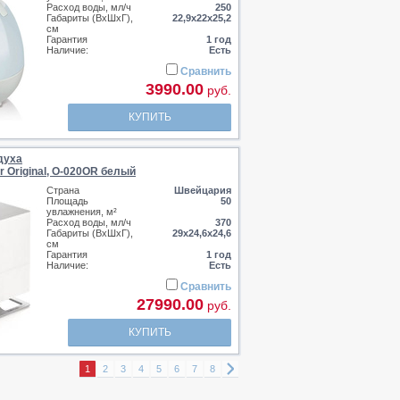
Расход воды, мл/ч
250
Габариты (ВхШхГ),
22,9х22х25,2
см
Гарантия
1 год
Наличие:
Есть
Сравнить
3990.00
руб.
КУПИТЬ
духа
r Original, O-020OR белый
Страна
Швейцария
Площадь
50
увлажнения, м²
Расход воды, мл/ч
370
Габариты (ВхШхГ),
29x24,6x24,6
см
Гарантия
1 год
Наличие:
Есть
Сравнить
27990.00
руб.
КУПИТЬ
1
2
3
4
5
6
7
8