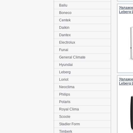
Ballu
Увлажн
Leberg
Boneco
Centek
Daikin
Dantex
Electrolux
Funai
General Climate
Hyundai
Leberg
Увлажн
Loriot
Leberg 
Neoclima
Philips
Polaris
Royal Clima
Scoole
Stadler Form
Timberk