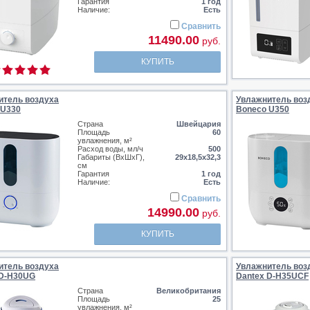
Гарантия
1 год
Наличие:
Есть
Сравнить
11490.00
руб.
КУПИТЬ
итель воздуха
Увлажнитель воз
 U330
Boneco U350
Страна
Швейцария
Площадь
60
увлажнения, м²
Расход воды, мл/ч
500
Габариты (ВхШхГ),
29х18,5х32,3
см
Гарантия
1 год
Наличие:
Есть
Сравнить
14990.00
руб.
КУПИТЬ
итель воздуха
Увлажнитель воз
 D-H30UG
Dantex D-H35UCF
Страна
Великобритания
Площадь
25
увлажнения, м²