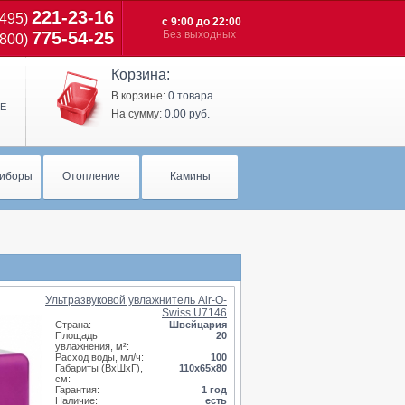
221-23-16
(495)
с 9:00 до 22:00
775-54-25
Без выходных
(800)
Корзина:
В корзине:
0 товара
Е
На сумму:
0.00 руб.
иборы
Отопление
Камины
Ультразвуковой увлажнитель Air-O-
Swiss U7146
Страна:
Швейцария
Площадь
20
увлажнения, м²:
Расход воды, мл/ч:
100
Габариты (ВхШхГ),
110х65х80
см:
Гарантия:
1 год
Наличие:
есть