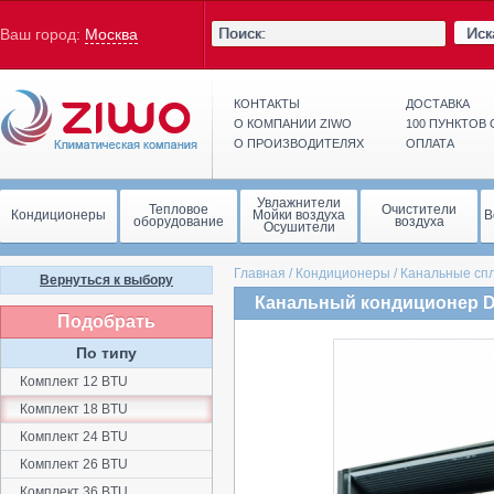
Иск
Ваш город:
Москва
КОНТАКТЫ
ДОСТАВКА
О КОМПАНИИ ZIWO
100 ПУНКТОВ
О ПРОИЗВОДИТЕЛЯХ
ОПЛАТА
Увлажнители
Тепловое
Очистители
Кондиционеры
Мойки воздуха
В
оборудование
воздуха
Осушители
Главная
/
Кондиционеры
/
Канальные сп
Вернуться к выбору
Канальный кондиционер D
Подобрать
По типу
Комплект 12 BTU
Комплект 18 BTU
Комплект 24 BTU
Комплект 26 BTU
Комплект 36 BTU