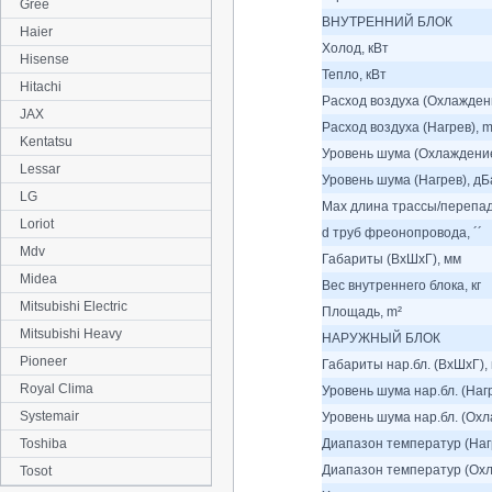
Gree
ВНУТРЕННИЙ БЛОК
Haier
Холод, кВт
Hisense
Тепло, кВт
Hitachi
Расход воздуха (Охлаждени
JAX
Расход воздуха (Нагрев), m
Kentatsu
Уровень шума (Охлаждение
Lessar
Уровень шума (Нагрев), дБ
LG
Max длина трассы/перепад
Loriot
d труб фреонопровода, ´´
Mdv
Габариты (ВхШхГ), мм
Midea
Вес внутреннего блока, кг
Mitsubishi Electric
Площадь, m²
Mitsubishi Heavy
НАРУЖНЫЙ БЛОК
Pioneer
Габариты нар.бл. (ВхШхГ),
Royal Clima
Уровень шума нар.бл. (Наг
Systemair
Уровень шума нар.бл. (Охл
Toshiba
Диапазон температур (Нагр
Диапазон температур (Охл
Tosot