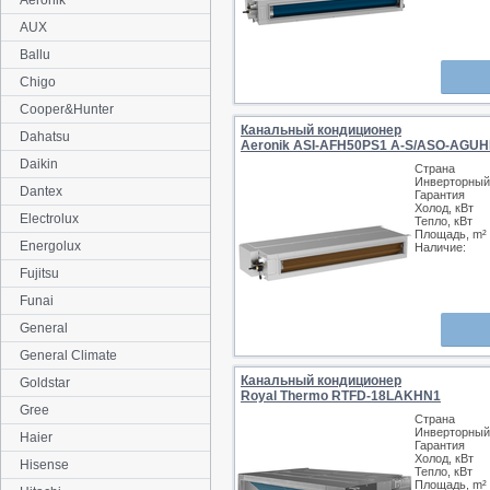
Aeronik
AUX
Ballu
Chigo
Cooper&Hunter
Канальный кондиционер
Dahatsu
Aeronik ASI-AFH50PS1 A-S/ASO-AGU
Daikin
Страна
Инверторный
Dantex
Гарантия
Холод, кВт
Electrolux
Тепло, кВт
Площадь, m²
Energolux
Наличие:
Fujitsu
Funai
General
General Climate
Канальный кондиционер
Goldstar
Royal Thermo RTFD-18LAKHN1
Gree
Страна
Инверторный
Haier
Гарантия
Холод, кВт
Hisense
Тепло, кВт
Площадь, m²