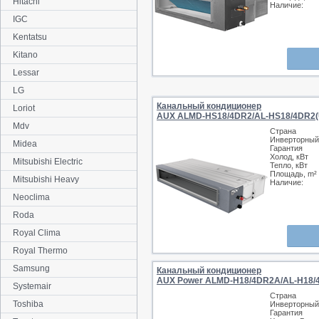
Hitachi
Наличие:
IGC
Kentatsu
Kitano
Lessar
LG
Канальный кондиционер
Loriot
AUX ALMD-HS18/4DR2/AL-HS18/4DR2(
Mdv
Страна
Инверторный
Midea
Гарантия
Холод, кВт
Mitsubishi Electric
Тепло, кВт
Площадь, m²
Mitsubishi Heavy
Наличие:
Neoclima
Roda
Royal Clima
Royal Thermo
Samsung
Канальный кондиционер
AUX Power ALMD-H18/4DR2A/AL-H18/
Systemair
Страна
Toshiba
Инверторный
Гарантия