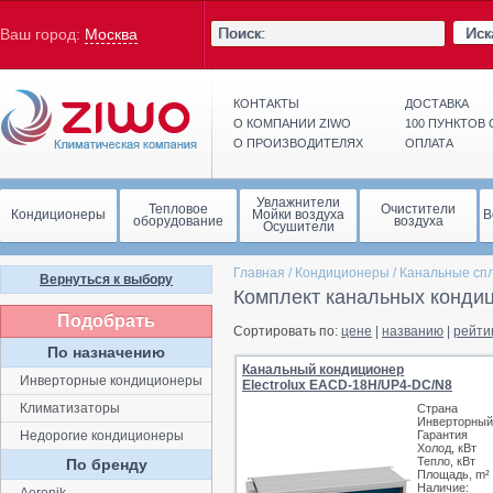
Иск
Ваш город:
Москва
КОНТАКТЫ
ДОСТАВКА
О КОМПАНИИ ZIWO
100 ПУНКТОВ
О ПРОИЗВОДИТЕЛЯХ
ОПЛАТА
Увлажнители
Тепловое
Очистители
Кондиционеры
Мойки воздуха
В
оборудование
воздуха
Осушители
Главная
/
Кондиционеры
/
Канальные сп
Вернуться к выбору
Комплект канальных конди
Подобрать
Сортировать по:
цене
|
названию
|
рейти
По назначению
Канальный кондиционер
Инверторные кондиционеры
Electrolux EACD-18H/UP4-DC/N8
Климатизаторы
Страна
Инверторный
Недорогие кондиционеры
Гарантия
Холод, кВт
Тепло, кВт
По бренду
Площадь, m²
Наличие: