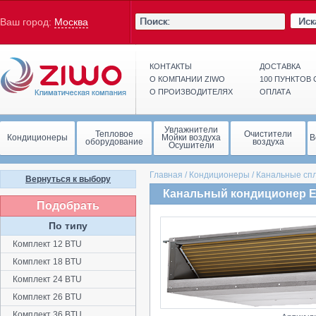
Иск
Ваш город:
Москва
КОНТАКТЫ
ДОСТАВКА
О КОМПАНИИ ZIWO
100 ПУНКТОВ
О ПРОИЗВОДИТЕЛЯХ
ОПЛАТА
Увлажнители
Тепловое
Очистители
Кондиционеры
Мойки воздуха
В
оборудование
воздуха
Осушители
Главная
/
Кондиционеры
/
Канальные сп
Вернуться к выбору
Канальный кондиционер E
Подобрать
По типу
Комплект 12 BTU
Комплект 18 BTU
Комплект 24 BTU
Комплект 26 BTU
Комплект 36 BTU