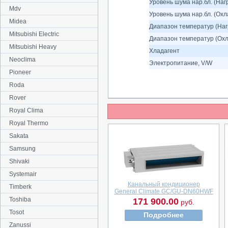
Уровень шума нар.бл. (Наг
Mdv
Уровень шума нар.бл. (Охл
Midea
Диапазон температур (Нагр
Mitsubishi Electric
Диапазон температур (Охл
Mitsubishi Heavy
Хладагент
Neoclima
Электропитание, V/W
Pioneer
Roda
Rover
Royal Clima
Royal Thermo
Sakata
Samsung
Shivaki
Systemair
Канальный кондиционер
Timberk
General Climate GC/GU-DN60HWF
Toshiba
171 900.00
руб.
Tosot
Подробнее
Zanussi