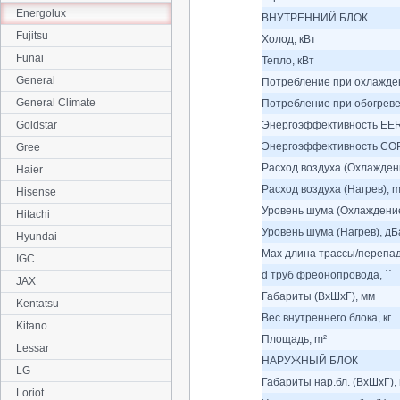
Energolux
ВНУТРЕННИЙ БЛОК
Fujitsu
Холод, кВт
Funai
Тепло, кВт
General
Потребление при охлажден
General Climate
Потребление при обогреве
Goldstar
Энергоэффективность EER
Энергоэффективность COP
Gree
Расход воздуха (Охлаждени
Haier
Расход воздуха (Нагрев), m
Hisense
Уровень шума (Охлаждение
Hitachi
Уровень шума (Нагрев), дБ
Hyundai
Max длина трассы/перепад
IGC
d труб фреонопровода, ´´
JAX
Габариты (ВхШхГ), мм
Kentatsu
Вес внутреннего блока, кг
Kitano
Площадь, m²
Lessar
НАРУЖНЫЙ БЛОК
LG
Габариты нар.бл. (ВхШхГ),
Loriot