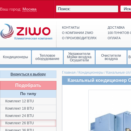
Иск
Ваш город:
Москва
КОНТАКТЫ
ДОСТАВКА
О КОМПАНИИ ZIWO
100 ПУНКТОВ
О ПРОИЗВОДИТЕЛЯХ
ОПЛАТА
Увлажнители
Тепловое
Очистители
Кондиционеры
Мойки воздуха
В
оборудование
воздуха
Осушители
Главная
/
Кондиционеры
/
Канальные сп
Вернуться к выбору
Канальный кондиционер G
Подобрать
По типу
Комплект 12 BTU
Комплект 18 BTU
Комплект 24 BTU
Комплект 26 BTU
Комплект 36 BTU