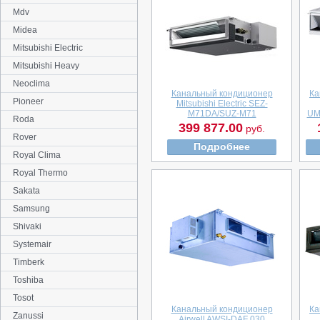
Mdv
Midea
Mitsubishi Electric
Mitsubishi Heavy
Neoclima
Канальный кондиционер
Ка
Pioneer
Mitsubishi Electric SEZ-
M71DA/SUZ-M71
UM
Roda
399 877.00
руб.
Rover
Подробнее
Royal Clima
Royal Thermo
Sakata
Samsung
Shivaki
Systemair
Timberk
Toshiba
Tosot
Канальный кондиционер
Ка
Zanussi
Airwell AWSI-DAF 030