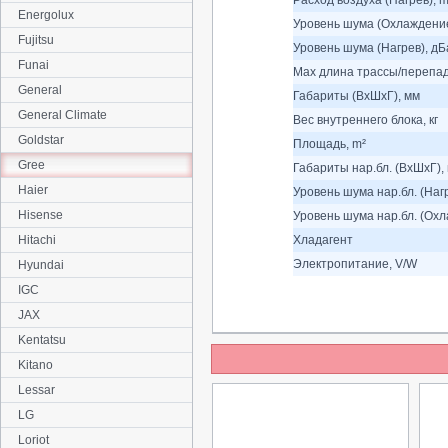
Расход воздуха (Нагрев), m
Energolux
Уровень шума (Охлаждение
Fujitsu
Уровень шума (Нагрев), дБ
Funai
Max длина трассы/перепад
General
Габариты (ВхШхГ), мм
General Climate
Вес внутреннего блока, кг
Goldstar
Площадь, m²
Gree
Габариты нар.бл. (ВхШхГ),
Haier
Уровень шума нар.бл. (Наг
Hisense
Уровень шума нар.бл. (Охл
Hitachi
Хладагент
Электропитание, V/W
Hyundai
IGC
JAX
Kentatsu
Kitano
Lessar
LG
Loriot