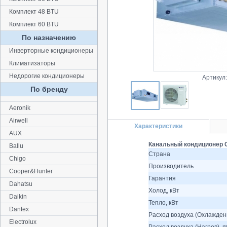
Комплект 48 BTU
Комплект 60 BTU
По назначению
Инверторные кондиционеры
Климатизаторы
Недорогие кондиционеры
Артикул
По бренду
Aeronik
Airwell
Характеристики
AUX
Канальный кондиционер 
Ballu
Страна
Chigo
Производитель
Cooper&Hunter
Гарантия
Dahatsu
Холод, кВт
Daikin
Тепло, кВт
Dantex
Расход воздуха (Охлаждени
Electrolux