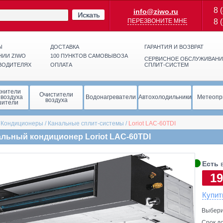
8 
info@ziwo.ru
Искать
ПЕРЕЗВОНИТЕ МНЕ
8 
Ы
ДОСТАВКА
ГАРАНТИЯ И ВОЗВРАТ
НИИ ZIWO
100 ПУНКТОВ САМОВЫВОЗА
СЕРВИСНОЕ ОБСЛУЖИВАНИ
ВОДИТЕЛЯХ
ОПЛАТА
СПЛИТ-СИСТЕМ
жнители
Очистители
 воздуха
Водонагреватели
Автохолодильники
Метеопр
воздуха
шители
/
Кондиционеры
/
Канальные сплит-системы
/
Loriot
LAC-60TDI
льный кондиционер Loriot LAC-60TDI
🞄
Есть
в
19
Купит
Выбери
Срок до