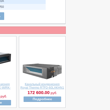
10A
/50
Ь
ционер
Канальный кондиционер
E-W/RK-
Royal Thermo RTFD-60LAKHN1
172 600.00
руб.
руб.
Подробнее
е