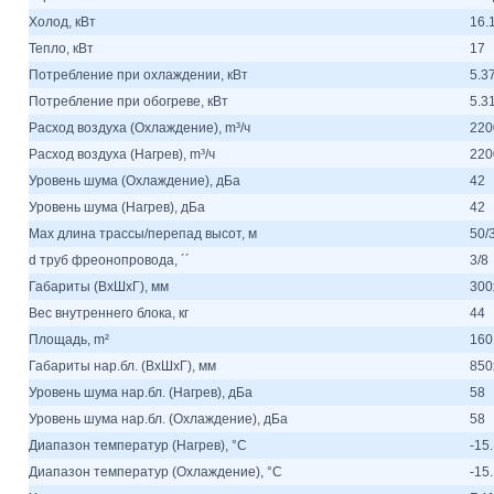
Холод, кВт
16.
Тепло, кВт
17
Потребление при охлаждении, кВт
5.3
Потребление при обогреве, кВт
5.3
Расход воздуха (Охлаждение), m³/ч
220
Расход воздуха (Нагрев), m³/ч
220
Уровень шума (Охлаждение), дБа
42
Уровень шума (Нагрев), дБа
42
Max длина трассы/перепад высот, м
50/
d труб фреонопровода, ´´
3/8
Габариты (ВхШхГ), мм
300
Вес внутреннего блока, кг
44
Площадь, m²
160
Габариты нар.бл. (ВхШхГ), мм
850
Уровень шума нар.бл. (Нагрев), дБа
58
Уровень шума нар.бл. (Охлаждение), дБа
58
Диапазон температур (Нагрев), °C
-15.
Диапазон температур (Охлаждение), °C
-15.