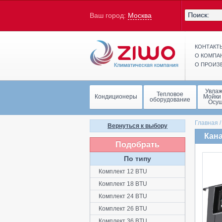
Ваш город:
Москва
КОНТАКТ
О КОМПА
О ПРОИЗ
Увла
Тепловое
Кондиционеры
Мойки
оборудование
Осу
Главная
Вернуться к выбору
Кана
Подобрать
По типу
Комплект 12 BTU
Комплект 18 BTU
Комплект 24 BTU
Комплект 26 BTU
Комплект 36 BTU