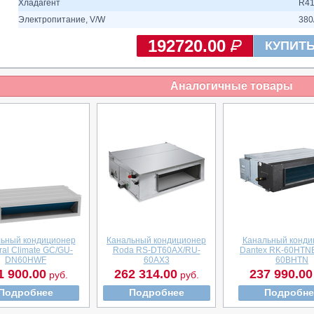
Хладагент
R4
Электропитание, V/W
380
192720.00
КУПИТ
Аналогичные товары
ьный кондиционер
Канальный кондиционер
Канальный конди
al Climate GC/GU-
Roda RS-DT60AX/RU-
Dantex RK-60HTN
DN60HWF
60AX3
60BHTN
1 900.00
262 314.00
237 990.00
руб.
руб.
Подробнее
Подробнее
Подробне