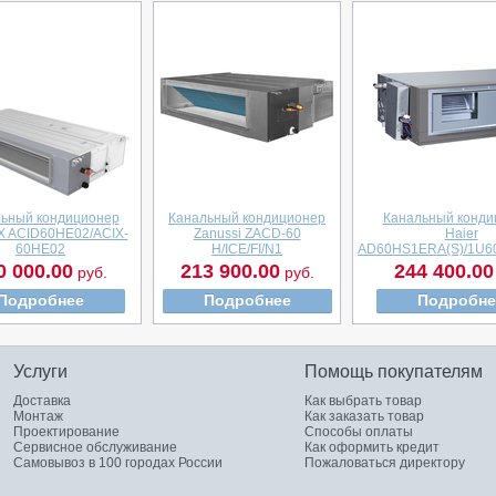
ьный кондиционер
Канальный кондиционер
Канальный конди
X ACID60HE02/ACIX-
Zanussi ZACD-60
Haier
60HE02
H/ICE/FI/N1
AD60HS1ERA(S)/1U60
0 000.00
213 900.00
244 400.00
руб.
руб.
Подробнее
Подробнее
Подробне
Услуги
Помощь покупателям
Доставка
Как выбрать товар
Монтаж
Как заказать товар
Проектирование
Способы оплаты
Сервисное обслуживание
Как оформить кредит
Самовывоз в 100 городах России
Пожаловаться директору