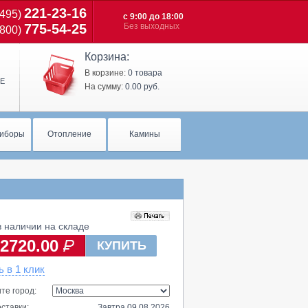
221-23-16
(495)
c 9:00 до 18:00
775-54-25
Без выходных
(800)
Корзина:
В корзине:
0 товара
Е
На сумму:
0.00 руб.
иборы
Отопление
Камины
 наличии на складе
2720.00
КУПИТЬ
ь в 1 клик
те город:
ставки:
Завтра 09.08.2026