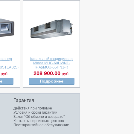
ционер
Канальный кондиционер
Midea MHG-60HWN1-
IS1EAB(S)
R(A)/MOU-55HN1-R
208 900.00
руб.
руб.
е
Подробнее
Гарантия
Действия при поломке
Условия и сроки гарантии
Закон “Об обмене и возврате”
Контакты сервисных центров
Постгарантийное обслуживание