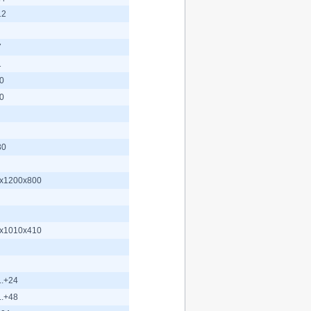
12
7
1
0
0
30
x1200x800
x1010x410
..+24
..+48