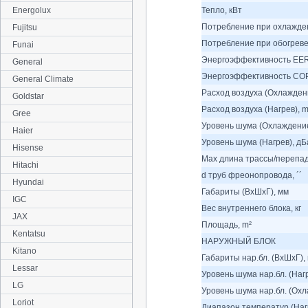
Energolux
Тепло, кВт
Потребление при охлажден
Fujitsu
Потребление при обогреве
Funai
Энергоэффективность EER
General
Энергоэффективность COP
General Climate
Расход воздуха (Охлаждени
Goldstar
Расход воздуха (Нагрев), m
Gree
Уровень шума (Охлаждение
Haier
Уровень шума (Нагрев), дБ
Hisense
Max длина трассы/перепад
Hitachi
d труб фреонопровода, ´´
Hyundai
Габариты (ВхШхГ), мм
IGC
Вес внутреннего блока, кг
JAX
Площадь, m²
Kentatsu
НАРУЖНЫЙ БЛОК
Kitano
Габариты нар.бл. (ВхШхГ),
Lessar
Уровень шума нар.бл. (Наг
LG
Уровень шума нар.бл. (Охл
Loriot
Диапазон температур (Нагр