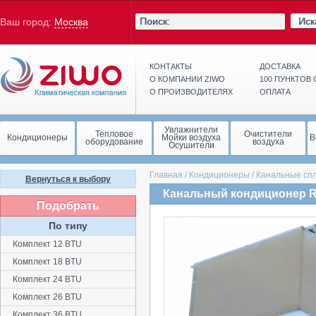
Иск
Ваш город:
Москва
КОНТАКТЫ
ДОСТАВКА
О КОМПАНИИ ZIWO
100 ПУНКТОВ
О ПРОИЗВОДИТЕЛЯХ
ОПЛАТА
Увлажнители
Тепловое
Очистители
Кондиционеры
Мойки воздуха
В
оборудование
воздуха
Осушители
Главная
/
Кондиционеры
/
Канальные сп
Вернуться к выбору
Канальный кондиционер R
Подобрать
По типу
Комплект 12 BTU
Комплект 18 BTU
Комплект 24 BTU
Комплект 26 BTU
Комплект 36 BTU