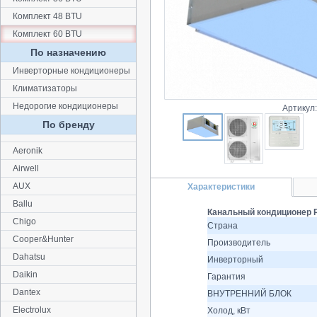
Комплект 48 BTU
Комплект 60 BTU
По назначению
Инверторные кондиционеры
Климатизаторы
Недорогие кондиционеры
Артикул
По бренду
Aeronik
Airwell
AUX
Характеристики
Ballu
Канальный кондиционер R
Chigo
Страна
Cooper&Hunter
Производитель
Dahatsu
Инверторный
Daikin
Гарантия
Dantex
ВНУТРЕННИЙ БЛОК
Electrolux
Холод, кВт