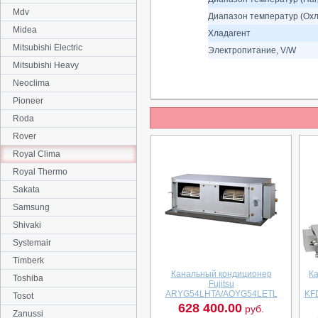
Mdv
Диапазон температур (Охл
Midea
Хладагент
Mitsubishi Electric
Электропитание, V/W
Mitsubishi Heavy
Neoclima
Pioneer
Roda
Rover
Royal Clima
Royal Thermo
Sakata
Samsung
Shivaki
Systemair
Timberk
Канальный кондиционер
К
Toshiba
Fujitsu
ARYG54LHTA/AOYG54LETL
KF
Tosot
628 400.00
руб.
Zanussi