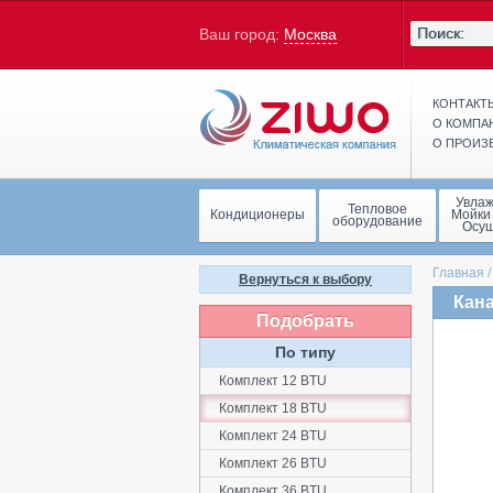
Ваш город:
Москва
КОНТАКТ
О КОМПА
О ПРОИЗ
Увла
Тепловое
Кондиционеры
Мойки
оборудование
Осу
Главная
Вернуться к выбору
Кан
Подобрать
По типу
Комплект 12 BTU
Комплект 18 BTU
Комплект 24 BTU
Комплект 26 BTU
Комплект 36 BTU