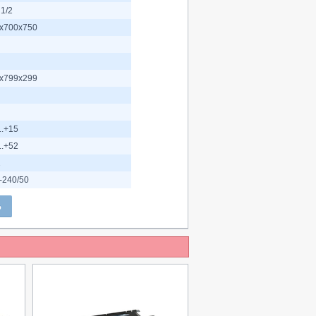
 1/2
x700x750
x799x299
..+15
..+52
2
-240/50
Ь