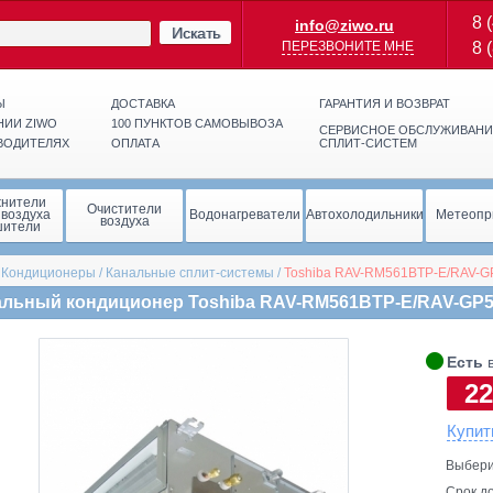
8 
info@ziwo.ru
Искать
ПЕРЕЗВОНИТЕ МНЕ
8 
Ы
ДОСТАВКА
ГАРАНТИЯ И ВОЗВРАТ
НИИ ZIWO
100 ПУНКТОВ САМОВЫВОЗА
СЕРВИСНОЕ ОБСЛУЖИВАНИ
ВОДИТЕЛЯХ
ОПЛАТА
СПЛИТ-СИСТЕМ
жнители
Очистители
 воздуха
Водонагреватели
Автохолодильники
Метеопр
воздуха
шители
/
Кондиционеры
/
Канальные сплит-системы
/
Toshiba
RAV-RM561BTP-E/RAV-G
альный кондиционер Toshiba RAV-RM561BTP-E/RAV-GP
🞄
Есть
в
22
Купит
Выбери
Срок до