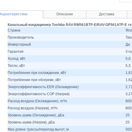
Характеристики
Описание
Доставка
Канальный кондиционер Toshiba RAV-RM561BTP-E/RAV-GP561ATP-E те
Страна
Япо
Производитель
Таи
Инверторный
Да
Гарантия
3 г
Холод, кВт
5,0
Тепло, кВт
5,3
Потребление при охлаждении, кВт
1,8
Потребление при обогреве, кВт
1,6
Энергоэффективность EER (Охлаждение)
2,7
Энергоэффективность COP (Нагрев)
3,2
Расход воздуха (Охлаждение), m³/ч
800
Расход воздуха (Нагрев), m³/ч
800
Уровень шума (Охлаждение), дБа
25
Уровень шума (Нагрев), дБа
25
Max длина трассы/перепад высот, м
50/