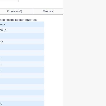
Отзывы (0)
Монтаж
хнические характеристики
ния
ланд
ода
3
2
3
7
30