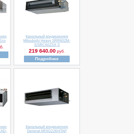
онер
Канальный кондиционер
Eco
Mitsubishi Heavy SRR60ZМ-
S/SRC60ZSX-S
б.
219 640.00
руб.
Подробнее
онер
Канальный кондиционер
RAD-
General ARХG22KHTAP