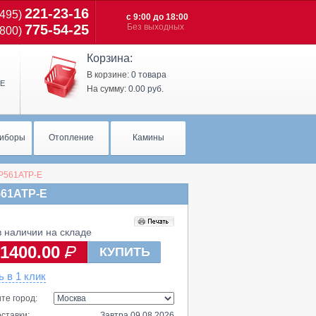
221-23-16
(495)
c 9:00 до 18:00
775-54-25
Без выходных
(800)
Корзина:
В корзине:
0 товара
Е
На сумму:
0.00 руб.
иборы
Отопление
Камины
P561ATP-E
561ATP-E
 наличии на складе
1400.00
КУПИТЬ
ь в 1 клик
те город:
ставки:
Завтра 09.08.2026