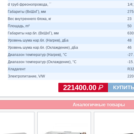
d труб фреонопровода, ´´
1/4;
Габариты (ВхШхГ), мм
275
Вес внутреннего блока, кг
23
Площадь, m²
50
Габариты нар.бл. (ВхШхГ), мм
630
Уровень шума нар.бл. (Нагрев), дБа
48
Уровень шума нар.бл. (Охлаждение), дБа
46
Диапазон температур (Нагрев), °C
-27.
Диапазон температур (Охлаждение), °C
-15.
Хладагент
R3
Электропитание, V/W
220
221400.00
КУПИТ
Аналогичные товары