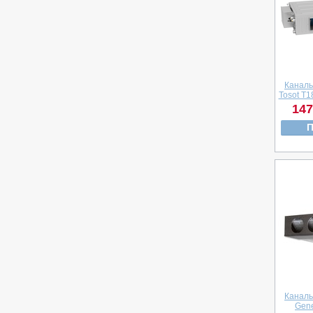
Каналь
Tosot T1
147
П
Каналь
Gen