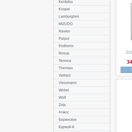
Kentatsu
Kospel
Lamborghini
MIZUDO
Navien
Parpol
Protherm
Эле
Rinnai
Termica
34
Thermex
Vaillant
Viessmann
Wirbel
Wolf
Zota
Атмос
Боринское
Буржуй-К