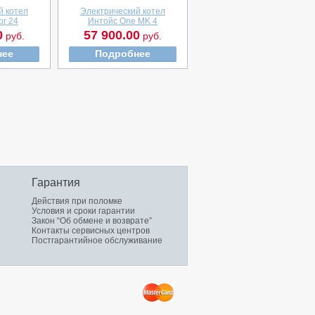
й котел
Электрический котел
or 24
Интойс One MK 4
0
57 900.00
руб.
руб.
нее
Подробнее
Гарантия
Действия при поломке
Условия и сроки гарантии
Закон “Об обмене и возврате”
Контакты сервисных центров
Постгарантийное обслуживание