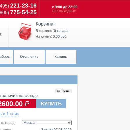
221-23-16
(495)
с 9:00 до 22:00
775-54-25
Без выходных
(800)
Корзина:
В корзине:
0 товара
Е
На сумму:
0.00 руб.
иборы
Отопление
Камины
 наличии на складе
2600.00
КУПИТЬ
ь в 1 клик
те город:
ставки:
Завтра 07.08.2026