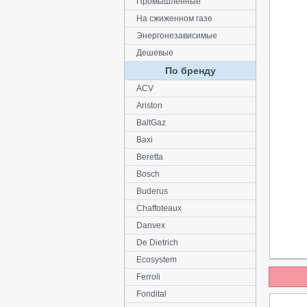
Промышленные
На сжиженном газе
Энергонезависимые
Дешевые
По бренду
ACV
Ariston
BaltGaz
Baxi
Beretta
Bosch
Buderus
Chaffoteaux
Danvex
De Dietrich
Ecosystem
Ferroli
Fondital