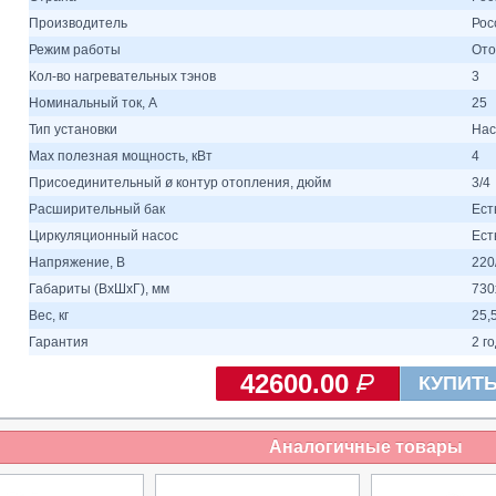
Производитель
Рос
Режим работы
Ото
Кол-во нагревательных тэнов
3
Номинальный ток, A
25
Тип установки
Нас
Max полезная мощность, кВт
4
Присоединительный ø контур отопления, дюйм
3/4
Расширительный бак
Ест
Циркуляционный насос
Ест
Напряжение, В
220
Габариты (ВхШхГ), мм
730
Вес, кг
25,
Гарантия
2 г
42600.00
КУПИТ
Аналогичные товары