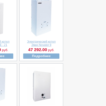
й котел
Электрический котел
E - 21
Эван Novator 9
0
47 292.00
руб.
руб.
нее
Подробнее