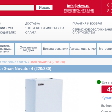
8 
info@ziwo.ru
Искать
ПЕРЕЗВОНИТЕ МНЕ
8 
Ы
ДОСТАВКА
ГАРАНТИЯ И ВОЗВРАТ
НИИ ZIWO
100 ПУНКТОВ САМОВЫВОЗА
СЕРВИСНОЕ ОБСЛУЖИВАНИ
ВОДИТЕЛЯХ
ОПЛАТА
СПЛИТ-СИСТЕМ
жнители
Очистители
 воздуха
Водонагреватели
Автохолодильники
Метеопр
воздуха
шители
/
Отопление
/
Котлы
/
Эван
Novator 4 (220/380)
л Эван Novator 4 (220/380)
🞄
Есть
в
4
Купит
Выбери
Срок до