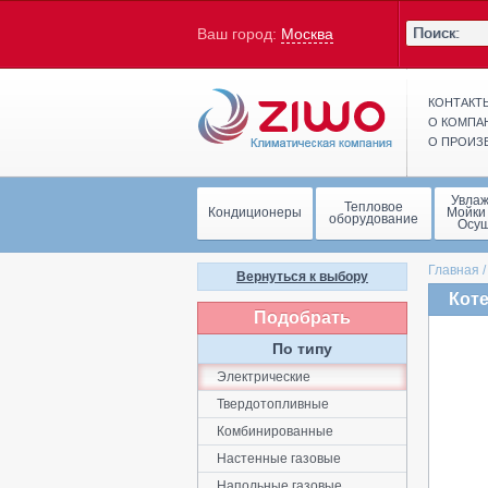
Ваш город:
Москва
КОНТАКТ
О КОМПА
О ПРОИЗ
Увла
Тепловое
Кондиционеры
Мойки
оборудование
Осу
Главная
Вернуться к выбору
Коте
Подобрать
По типу
Электрические
Твердотопливные
Комбинированные
Настенные газовые
Напольные газовые