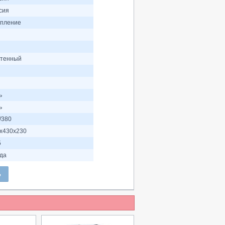
сия
пление
тенный
ь
ь
/380
х430х230
5
ода
Ь