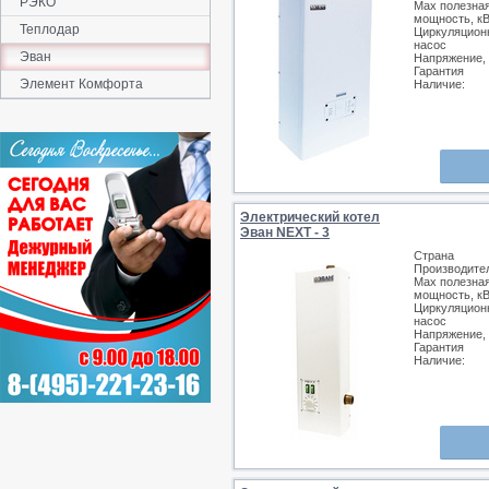
РЭКО
Max полезна
мощность, к
Теплодар
Циркуляцион
насос
Эван
Напряжение,
Гарантия
Элемент Комфорта
Наличие:
Электрический котел
Эван NEXT - 3
Страна
Производите
Max полезна
мощность, к
Циркуляцион
насос
Напряжение,
Гарантия
Наличие: