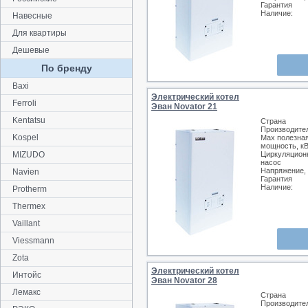
Гарантия
Наличие:
Навесные
Для квартиры
Дешевые
По бренду
Baxi
Электрический котел
Ferroli
Эван Novator 21
Kentatsu
Страна
Производите
Kospel
Max полезна
мощность, к
MIZUDO
Циркуляцион
насос
Напряжение,
Navien
Гарантия
Наличие:
Protherm
Thermex
Vaillant
Viessmann
Zota
Электрический котел
Интойс
Эван Novator 28
Лемакс
Страна
Производите