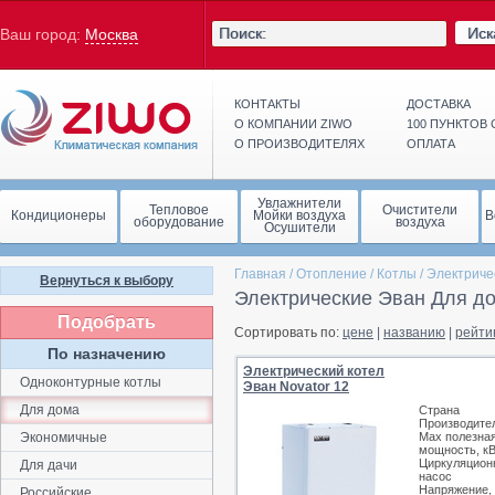
Иск
Ваш город:
Москва
КОНТАКТЫ
ДОСТАВКА
О КОМПАНИИ ZIWO
100 ПУНКТОВ
О ПРОИЗВОДИТЕЛЯХ
ОПЛАТА
Увлажнители
Тепловое
Очистители
Кондиционеры
Мойки воздуха
В
оборудование
воздуха
Осушители
Главная
/
Отопление
/
Котлы
/
Электриче
Вернуться к выбору
Электрические Эван Для д
Подобрать
Сортировать по:
цене
|
названию
|
рейти
По назначению
Электрический котел
Одноконтурные котлы
Эван Novator 12
Для дома
Страна
Производите
Экономичные
Max полезна
мощность, к
Циркуляцион
Для дачи
насос
Напряжение,
Российские