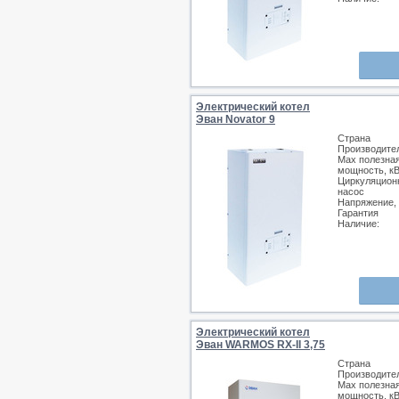
Электрический котел
Эван Novator 9
Страна
Производите
Max полезна
мощность, к
Циркуляцион
насос
Напряжение,
Гарантия
Наличие:
Электрический котел
Эван WARMOS RX-II 3,75
Страна
Производите
Max полезна
мощность, к