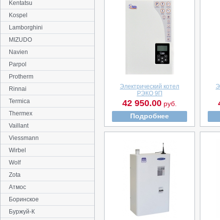
Kentatsu
Kospel
Lamborghini
MIZUDO
Navien
Parpol
Protherm
Электрический котел
Э
Rinnai
РЭКО 9П
Termica
42 950.00
руб.
Thermex
Подробнее
Vaillant
Viessmann
Wirbel
Wolf
Zota
Атмос
Боринское
Буржуй-К