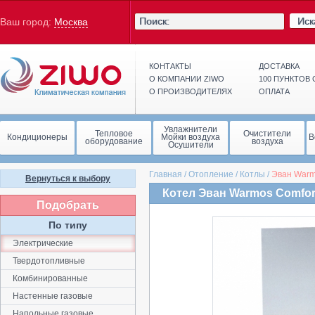
Иск
Ваш город:
Москва
КОНТАКТЫ
ДОСТАВКА
О КОМПАНИИ ZIWO
100 ПУНКТОВ
О ПРОИЗВОДИТЕЛЯХ
ОПЛАТА
Увлажнители
Тепловое
Очистители
Кондиционеры
Мойки воздуха
В
оборудование
воздуха
Осушители
Главная
/
Отопление
/
Котлы
/
Эван
Warm
Вернуться к выбору
Котел Эван Warmos Comfort
Подобрать
По типу
Электрические
Твердотопливные
Комбинированные
Настенные газовые
Напольные газовые