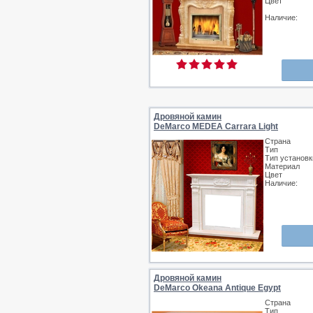
Цвет
Наличие:
Дровяной камин
DeMarco MEDEA Carrara Light
Страна
Тип
Тип установк
Материал
Цвет
Наличие:
Дровяной камин
DeMarco Okeana Antique Egypt
Страна
Тип