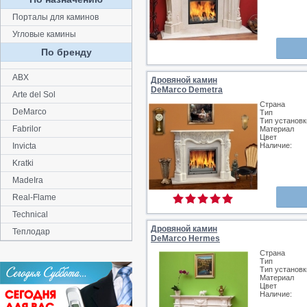
Порталы для каминов
Угловые камины
По бренду
ABX
Дровяной камин
DeMarco Demetra
Arte del Sol
Страна
DeMarco
Тип
Тип установк
Fabrilor
Материал
Цвет
Invicta
Наличие:
Kratki
MadeIra
Real-Flame
Technical
Дровяной камин
Теплодар
DeMarco Hermes
Страна
Тип
Тип установк
Материал
Цвет
Наличие: