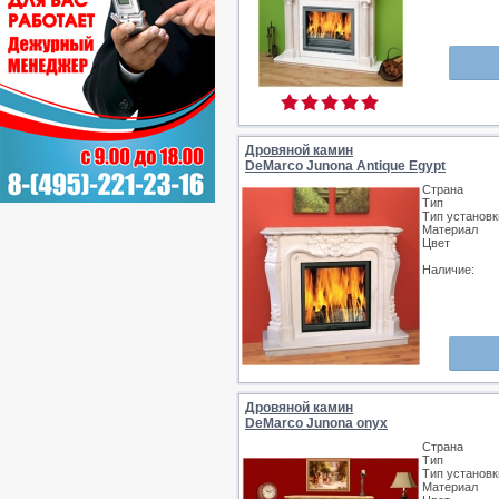
Дровяной камин
DeMarco Junona Antique Egypt
Страна
Тип
Тип установк
Материал
Цвет
Наличие:
Дровяной камин
DeMarco Junona onyx
Страна
Тип
Тип установк
Материал