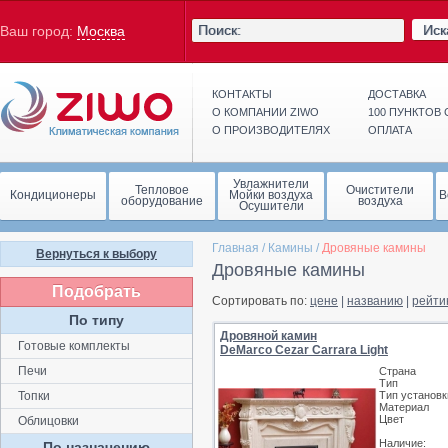
Иск
Ваш город:
Москва
КОНТАКТЫ
ДОСТАВКА
О КОМПАНИИ ZIWO
100 ПУНКТОВ
О ПРОИЗВОДИТЕЛЯХ
ОПЛАТА
Увлажнители
Тепловое
Очистители
Кондиционеры
Мойки воздуха
В
оборудование
воздуха
Осушители
Главная
/
Камины
/
Дровяные камины
Вернуться к выбору
Дровяные камины
Подобрать
Сортировать по:
цене
|
названию
|
рейти
По типу
Дровяной камин
Готовые комплекты
DeMarco Cezar Carrara Light
Печи
Страна
Тип
Топки
Тип установк
Материал
Цвет
Облицовки
Наличие:
По назначению