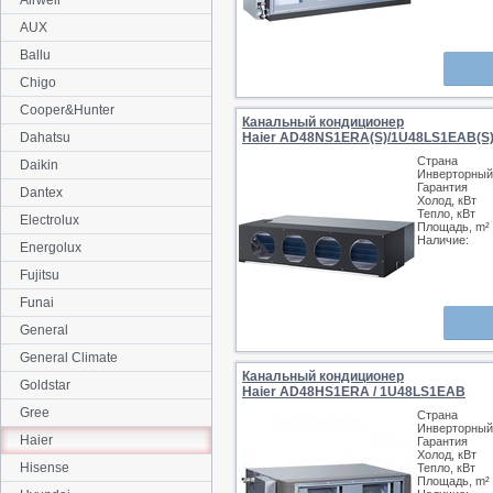
Airwell
AUX
Ballu
Chigo
Cooper&Hunter
Канальный кондиционер
Dahatsu
Haier AD48NS1ERA(S)/1U48LS1EAB(S
Страна
Daikin
Инверторный
Гарантия
Dantex
Холод, кВт
Тепло, кВт
Electrolux
Площадь, m²
Наличие:
Energolux
Fujitsu
Funai
General
General Climate
Канальный кондиционер
Goldstar
Haier AD48HS1ERA / 1U48LS1EAB
Gree
Страна
Инверторный
Haier
Гарантия
Холод, кВт
Hisense
Тепло, кВт
Площадь, m²