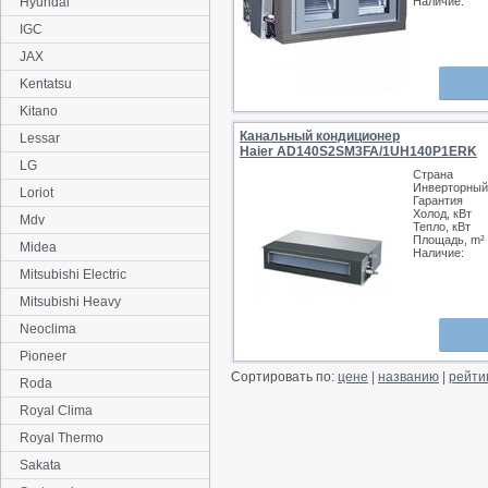
Hyundai
Наличие:
IGC
JAX
Kentatsu
Kitano
Канальный кондиционер
Lessar
Haier AD140S2SM3FA/1UH140P1ERK
LG
Страна
Инверторный
Loriot
Гарантия
Холод, кВт
Mdv
Тепло, кВт
Площадь, m²
Midea
Наличие:
Mitsubishi Electric
Mitsubishi Heavy
Neoclima
Pioneer
Сортировать по:
цене
|
названию
|
рейти
Roda
Royal Clima
Royal Thermo
Sakata