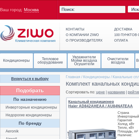
Иск
Ваш город:
Москва
КОНТАКТЫ
ДОСТАВКА
О КОМПАНИИ ZIWO
100 ПУНКТОВ
О ПРОИЗВОДИТЕЛЯХ
ОПЛАТА
Увлажнители
Тепловое
Очистители
Кондиционеры
Мойки воздуха
В
оборудование
воздуха
Осушители
Главная
/
Кондиционеры
/
Канальные сп
Вернуться к выбору
Комплект канальных кондиц
Подобрать
Сортировать по:
цене
|
названию
|
рейти
По назначению
Канальный кондиционер
Haier AD842AHEAA / AU84NATEAA
Инверторные кондиционеры
Страна
Недорогие кондиционеры
Инверторный
Гарантия
По бренду
Холод, кВт
Тепло, кВт
Aeronik
Площадь, m²
Наличие: