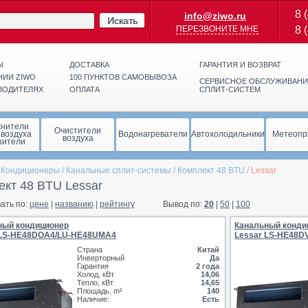
8 
info@ziwo.ru
Искать
ПЕРЕЗВОНИТЕ МНЕ
8 
Ы
ДОСТАВКА
ГАРАНТИЯ И ВОЗВРАТ
НИИ ZIWO
100 ПУНКТОВ САМОВЫВОЗА
СЕРВИСНОЕ ОБСЛУЖИВАНИ
ВОДИТЕЛЯХ
ОПЛАТА
СПЛИТ-СИСТЕМ
жнители
Очистители
 воздуха
Водонагреватели
Автохолодильники
Метеопр
воздуха
шители
/
Кондиционеры
/
Канальные сплит-системы
/
Комплект 48 BTU
/
Lessar
ект 48 BTU Lessar
ать по:
цене
|
названию
|
рейтингу
Вывод по:
20
|
50
|
100
ный кондиционер
Канальный конди
 LS-HE48DOA4/LU-HE48UMA4
Lessar LS-HE48D
Страна
Китай
Инверторный
Да
Гарантия
2 года
Холод, кВт
14,06
Тепло, кВт
14,65
Площадь, m²
140
Наличие:
Есть