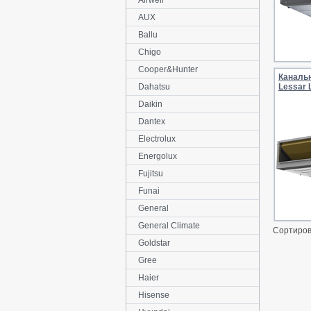
Airwell
AUX
Ballu
Chigo
Cooper&Hunter
Каналь
Dahatsu
Lessar
Daikin
Dantex
Electrolux
Energolux
Fujitsu
Funai
General
General Climate
Сортиров
Goldstar
Gree
Haier
Hisense