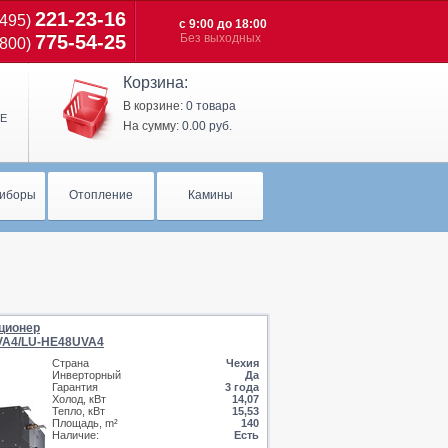
221-23-16
(495)
c 9:00 до 18:00
775-54-25
Без выходных
(800)
Корзина:
В корзине:
0 товара
Е
На сумму:
0.00 руб.
иборы
Отопление
Камины
ционер
VA4/LU-HE48UVA4
Страна
Чехия
Инверторный
Да
Гарантия
3 года
Холод, кВт
14,07
Тепло, кВт
15,53
Площадь, m²
140
Наличие:
Есть