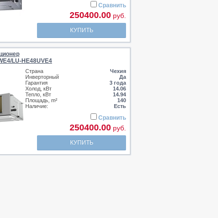
Сравнить
250400.00
руб.
КУПИТЬ
ционер
WE4/LU-HE48UVE4
Страна
Чехия
Инверторный
Да
Гарантия
3 года
Холод, кВт
14.06
Тепло, кВт
14.94
Площадь, m²
140
Наличие:
Есть
Сравнить
250400.00
руб.
КУПИТЬ