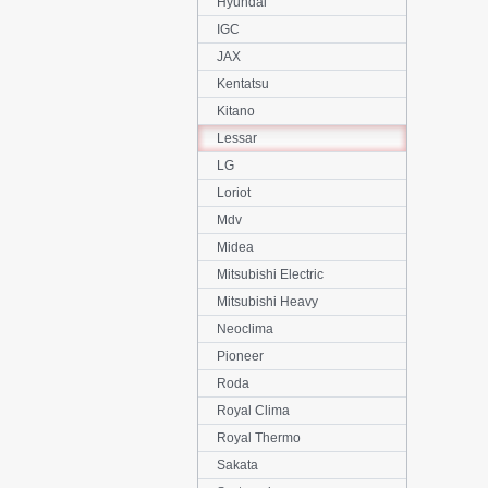
Hyundai
IGC
JAX
Kentatsu
Kitano
Lessar
LG
Loriot
Mdv
Midea
Mitsubishi Electric
Mitsubishi Heavy
Neoclima
Pioneer
Roda
Royal Clima
Royal Thermo
Sakata