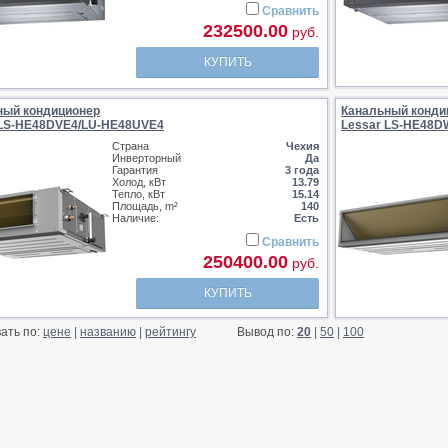
Сравнить
232500.00
руб.
КУПИТЬ
ный кондиционер
Канальный конди
 LS-HE48DVE4/LU-HE48UVE4
Lessar LS-HE48D
Страна
Чехия
Инверторный
Да
Гарантия
3 года
Холод, кВт
13.79
Тепло, кВт
15.14
Площадь, m²
140
Наличие:
Есть
Сравнить
250400.00
руб.
КУПИТЬ
ать по:
цене
|
названию
|
рейтингу
Вывод по:
20
|
50
|
100