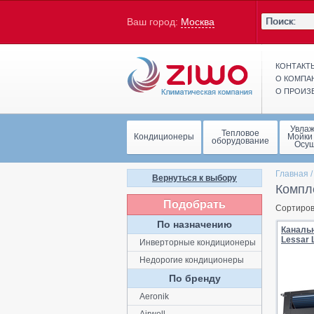
Ваш город:
Москва
КОНТАКТ
О КОМПА
О ПРОИЗ
Увла
Тепловое
Кондиционеры
Мойки
оборудование
Осу
Главная
Вернуться к выбору
Компл
Подобрать
Сортиров
По назначению
Каналь
Lessar
Инверторные кондиционеры
Недорогие кондиционеры
По бренду
Aeronik