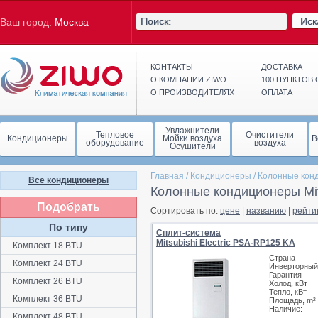
Иск
Ваш город:
Москва
КОНТАКТЫ
ДОСТАВКА
О КОМПАНИИ ZIWO
100 ПУНКТОВ
О ПРОИЗВОДИТЕЛЯХ
ОПЛАТА
Увлажнители
Тепловое
Очистители
Кондиционеры
Мойки воздуха
В
оборудование
воздуха
Осушители
Главная
/
Кондиционеры
/
Колонные кон
Все кондиционеры
Колонные кондиционеры Mits
Подобрать
Сортировать по:
цене
|
названию
|
рейти
По типу
Сплит-система
Mitsubishi Electric PSA-RP125 KA
Комплект 18 BTU
Страна
Комплект 24 BTU
Инверторный
Гарантия
Комплект 26 BTU
Холод, кВт
Тепло, кВт
Комплект 36 BTU
Площадь, m²
Наличие:
Комплект 48 BTU