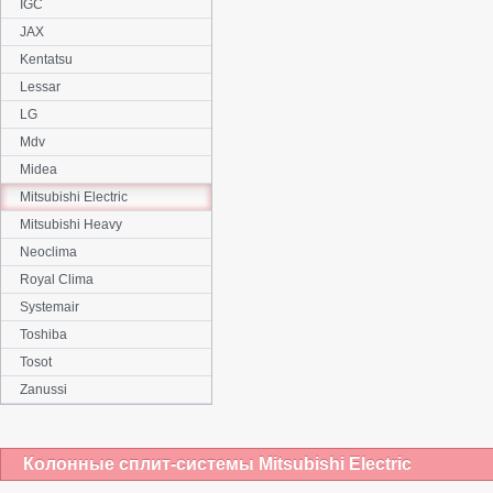
IGC
JAX
Kentatsu
Lessar
LG
Mdv
Midea
Mitsubishi Electric
Mitsubishi Heavy
Neoclima
Royal Clima
Systemair
Toshiba
Tosot
Zanussi
Колонные сплит-системы Mitsubishi Electric