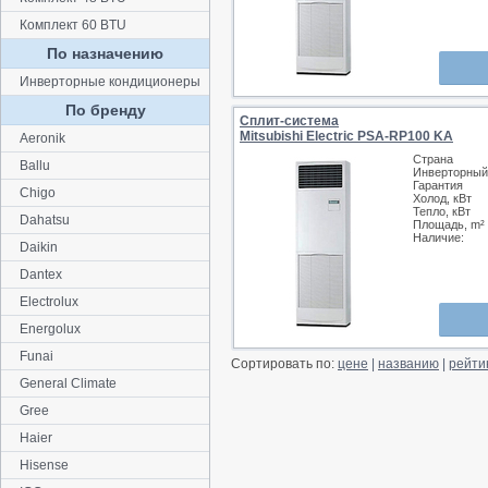
Комплект 60 BTU
По назначению
Инверторные кондиционеры
По бренду
Сплит-система
Mitsubishi Electric PSA-RP100 KA
Aeronik
Страна
Ballu
Инверторный
Гарантия
Chigo
Холод, кВт
Тепло, кВт
Dahatsu
Площадь, m²
Наличие:
Daikin
Dantex
Electrolux
Energolux
Funai
Сортировать по:
цене
|
названию
|
рейти
General Climate
Gree
Haier
Hisense