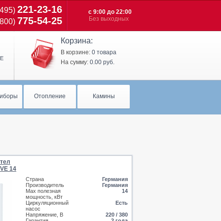
221-23-16
(495)
с 9:00 до 22:00
775-54-25
Без выходных
(800)
Корзина:
В корзине:
0 товара
Е
На сумму:
0.00 руб.
иборы
Отопление
Камины
отел
 VE 14
Страна
Германия
Производитель
Германия
Max полезная
14
мощность, кВт
Циркуляционный
Есть
насос
Напряжение, В
220 / 380
Гарантия
2 года