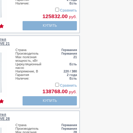
Наличие:
Есть
Сравнить
125832.00
руб.
КУПИТЬ
отел
 VE 21
Страна
Германия
Производитель
Германия
Max полезная
21
мощность, кВт
Циркуляционный
Есть
насос
Напряжение, В
220 / 380
Гарантия
2 года
Наличие:
Есть
Сравнить
138768.00
руб.
КУПИТЬ
отел
 VE 28
Страна
Германия
Производитель
Германия
Max полезная
28