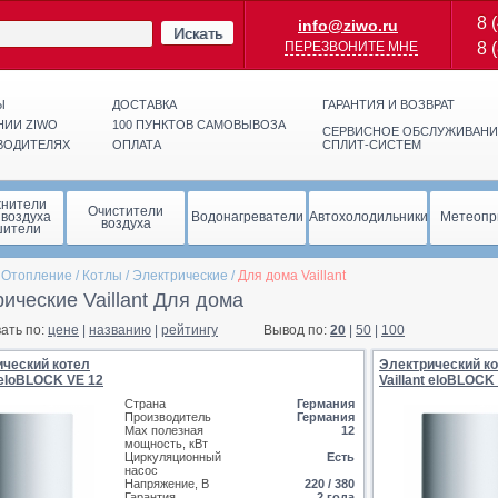
8 
info@ziwo.ru
Искать
ПЕРЕЗВОНИТЕ МНЕ
8 
Ы
ДОСТАВКА
ГАРАНТИЯ И ВОЗВРАТ
НИИ ZIWO
100 ПУНКТОВ САМОВЫВОЗА
СЕРВИСНОЕ ОБСЛУЖИВАНИ
ВОДИТЕЛЯХ
ОПЛАТА
СПЛИТ-СИСТЕМ
жнители
Очистители
 воздуха
Водонагреватели
Автохолодильники
Метеопр
воздуха
шители
/
Отопление
/
Котлы
/
Электрические
/
Для дома Vaillant
ические Vaillant Для дома
ать по:
цене
|
названию
|
рейтингу
Вывод по:
20
|
50
|
100
ический котел
Электрический к
t eloBLOCK VE 12
Vaillant eloBLOCK
Страна
Германия
Производитель
Германия
Max полезная
12
мощность, кВт
Циркуляционный
Есть
насос
Напряжение, В
220 / 380
Гарантия
2 года