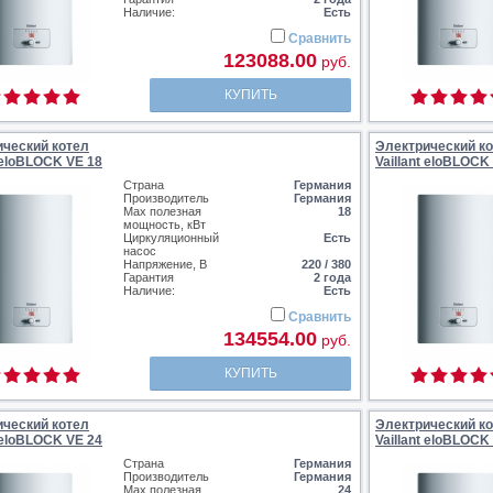
Наличие:
Есть
Сравнить
123088.00
руб.
КУПИТЬ
ический котел
Электрический к
t eloBLOCK VE 18
Vaillant eloBLOCK
Страна
Германия
Производитель
Германия
Max полезная
18
мощность, кВт
Циркуляционный
Есть
насос
Напряжение, В
220 / 380
Гарантия
2 года
Наличие:
Есть
Сравнить
134554.00
руб.
КУПИТЬ
ический котел
Электрический к
t eloBLOCK VE 24
Vaillant eloBLOCK
Страна
Германия
Производитель
Германия
Max полезная
24