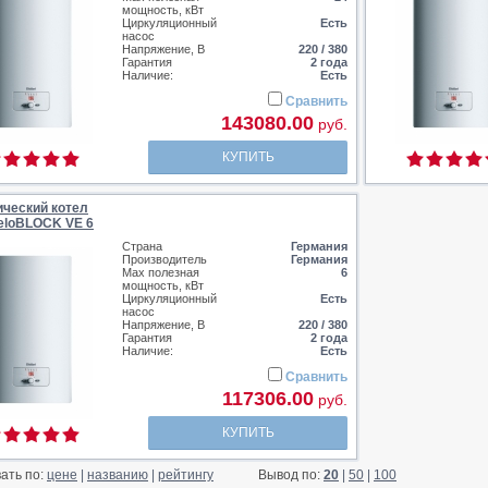
мощность, кВт
Циркуляционный
Есть
насос
Напряжение, В
220 / 380
Гарантия
2 года
Наличие:
Есть
Сравнить
143080.00
руб.
КУПИТЬ
ический котел
t eloBLOCK VE 6
Страна
Германия
Производитель
Германия
Max полезная
6
мощность, кВт
Циркуляционный
Есть
насос
Напряжение, В
220 / 380
Гарантия
2 года
Наличие:
Есть
Сравнить
117306.00
руб.
КУПИТЬ
ать по:
цене
|
названию
|
рейтингу
Вывод по:
20
|
50
|
100