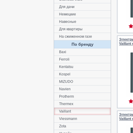
Для дачи
Немецкие
Навесные
Для квартиры
На сжиженном газе
Электр
Vaillan
По бренду
Baxi
Ferroli
Kentatsu
Kospel
MIZUDO
Navien
Protherm
Thermex
Vaillant
Электр
Viessmann
Vaillan
Zota