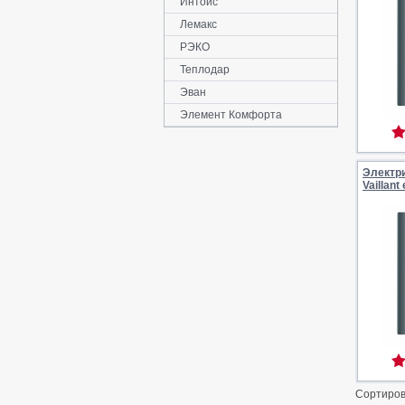
Интойс
Лемакс
РЭКО
Теплодар
Эван
Элемент Комфорта
Электр
Vaillan
Сортиров