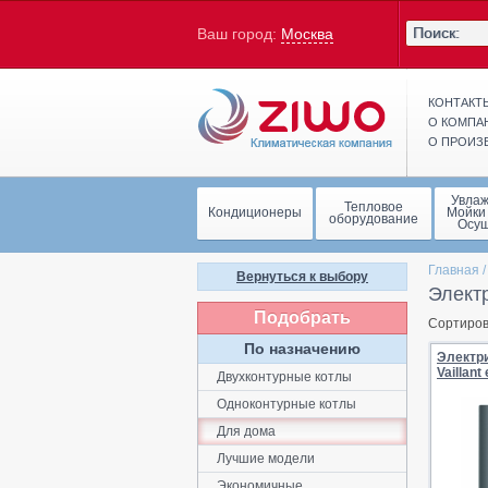
Ваш город:
Москва
КОНТАКТ
О КОМПА
О ПРОИЗ
Увла
Тепловое
Кондиционеры
Мойки
оборудование
Осу
Главная
Вернуться к выбору
Электр
Подобрать
Сортиров
По назначению
Электр
Vaillan
Двухконтурные котлы
Одноконтурные котлы
Для дома
Лучшие модели
Экономичные