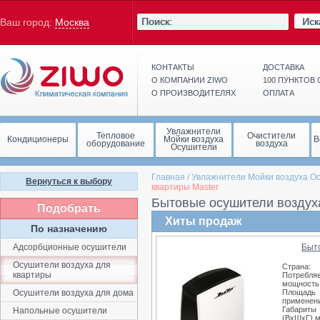
Иск
Ваш город:
Москва
КОНТАКТЫ
ДОСТАВКА
О КОМПАНИИ ZIWO
100 ПУНКТОВ
О ПРОИЗВОДИТЕЛЯХ
ОПЛАТА
Увлажнители
Тепловое
Очистители
Кондиционеры
Мойки воздуха
В
оборудование
воздуха
Осушители
Главная
/
Увлажнители Мойки воздуха О
Вернуться к выбору
квартиры Master
Бытовые осушители воздух
Подобрать
Хиты продаж
По назначению
Адсорбционные осушители
Быт
Осушители воздуха для
Страна:
квартиры
Потребля
мощность,
Осушители воздуха для дома
Площадь
применени
Габариты
Напольные осушители
(ВхШхГ),