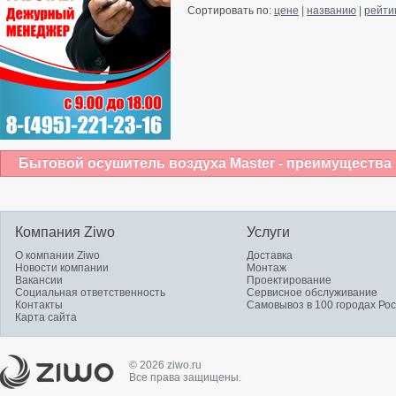
Сортировать по:
цене
|
названию
|
рейти
Бытовой осушитель воздуха Master - преимущества 
Компания Ziwo
Услуги
О компании Ziwo
Доставка
Новости компании
Монтаж
Вакансии
Проектирование
Социальная ответственность
Сервисное обслуживание
Контакты
Самовывоз в 100 городах Ро
Карта сайта
© 2026 ziwo.ru
Все права защищены.