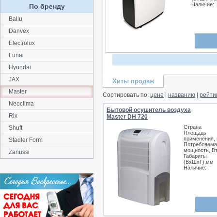
Наличие:
По бренду
Ballu
Danvex
Electrolux
Funai
Hyundai
JAX
Хиты продаж
Master
Сортировать по:
цене
|
названию
|
рейти
Neoclima
Бытовой осушитель воздуха
Rix
Master DH 720
Страна
Shuft
Площадь
применения, 
Stadler Form
Потребляема
мощность, В
Zanussi
Габариты
(ВхШхГ),мм
Наличие: