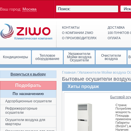
Иск
Ваш город:
Москва
КОНТАКТЫ
ДОСТАВКА
О КОМПАНИИ ZIWO
100 ПУНКТОВ
О ПРОИЗВОДИТЕЛЯХ
ОПЛАТА
Увлажнители
Тепловое
Очистители
Кондиционеры
Мойки воздуха
В
оборудование
воздуха
Осушители
Главная
/
Увлажнители Мойки воздуха О
Вернуться к выбору
Бытовые осушители воздух
Подобрать
Хиты продаж
По назначению
Бытовой ос
Адсорбционные осушители
Страна:
Рефрижераторные
Потребля
мощность,
осушители
Площадь
применени
Осушители воздуха для
Габариты
квартиры
(ВхШхГ),
Наличие: