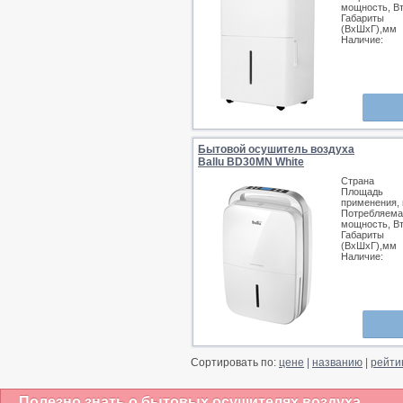
мощность, В
Габариты
(ВхШхГ),мм
Наличие:
Бытовой осушитель воздуха
Ballu BD30MN White
Страна
Площадь
применения, 
Потребляема
мощность, В
Габариты
(ВхШхГ),мм
Наличие:
Сортировать по:
цене
|
названию
|
рейти
Полезно знать о бытовых осушителях воздуха