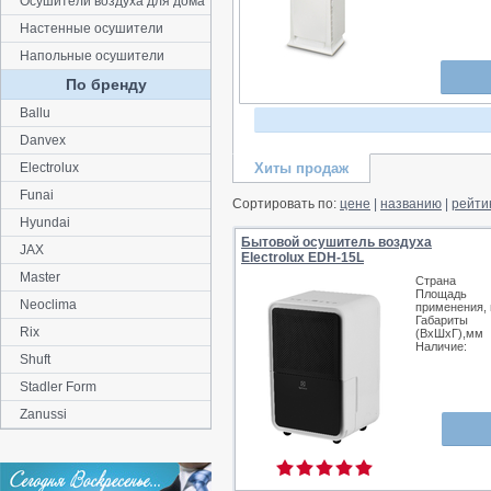
Осушители воздуха для дома
Настенные осушители
Напольные осушители
По бренду
Ballu
Danvex
Electrolux
Хиты продаж
Funai
Сортировать по:
цене
|
названию
|
рейти
Hyundai
Бытовой осушитель воздуха
JAX
Electrolux EDH-15L
Master
Страна
Площадь
Neoclima
применения, 
Габариты
Rix
(ВхШхГ),мм
Наличие:
Shuft
Stadler Form
Zanussi