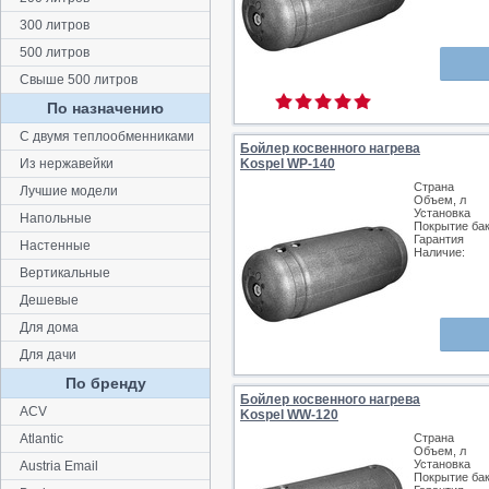
300 литров
500 литров
Свыше 500 литров
По назначению
С двумя теплообменниками
Бойлер косвенного нагрева
Из нержавейки
Kospel WP-140
Страна
Лучшие модели
Объем, л
Установка
Напольные
Покрытие ба
Гарантия
Настенные
Наличие:
Вертикальные
Дешевые
Для дома
Для дачи
По бренду
Бойлер косвенного нагрева
ACV
Kospel WW-120
Atlantic
Страна
Объем, л
Установка
Austria Email
Покрытие ба