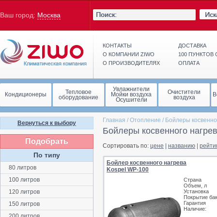
Иск
Ваш город:
Москва
КОНТАКТЫ
ДОСТАВКА
О КОМПАНИИ ZIWO
100 ПУНКТОВ
О ПРОИЗВОДИТЕЛЯХ
ОПЛАТА
Увлажнители
Тепловое
Очистители
Кондиционеры
Мойки воздуха
В
оборудование
воздуха
Осушители
Главная
/
Отопление
/
Бойлеры косвенно
Вернуться к выбору
Бойлеры косвенного нагрев
Подобрать
Сортировать по:
цене
|
названию
|
рейти
По типу
Бойлер косвенного нагрева
80 литров
Kospel WP-100
100 литров
Страна
Объем, л
120 литров
Установка
Покрытие ба
Гарантия
150 литров
Наличие:
200 литров