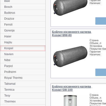
Гарантия
Baxi
Наличие:
Bosch
Buderus
Drazice
Ferroli
Gorenje
Бойлер косвенного нагрева
Kospel WW-80
Haier
Страна
Hajdu
Объем, л
Установка
Kospel
Покрытие ба
Гарантия
Navien
Наличие:
Nibe
Parpol
Protherm
Royal Thermo
Tatramat
Бойлер косвенного нагрева
Termica
Kospel SW-100
Страна
Tesy
Объем, л
Установка
Thermex
Покрытие ба