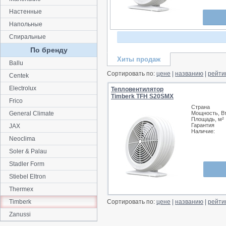
Настенные
Напольные
Спиральные
По бренду
Хиты продаж
Ballu
Сортировать по:
цене
|
названию
|
рейти
Centek
Electrolux
Тепловентилятор
Timberk TFH S20SMX
Frico
Страна
General Climate
Мощность, В
Площадь, м²
Гарантия
JAX
Наличие:
Neoclima
Soler & Palau
Stadler Form
Stiebel Eltron
Thermex
Timberk
Сортировать по:
цене
|
названию
|
рейти
Zanussi