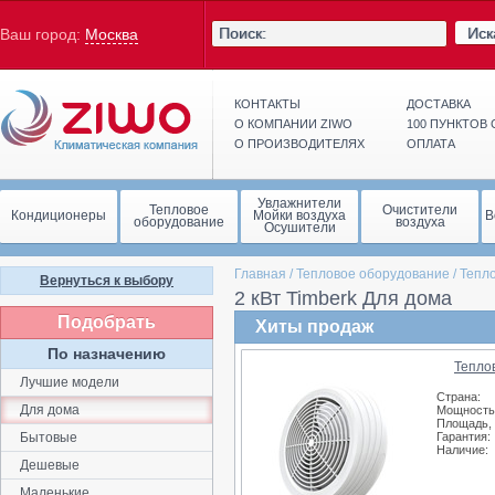
Иск
Ваш город:
Москва
КОНТАКТЫ
ДОСТАВКА
О КОМПАНИИ ZIWO
100 ПУНКТОВ
О ПРОИЗВОДИТЕЛЯХ
ОПЛАТА
Увлажнители
Тепловое
Очистители
Кондиционеры
Мойки воздуха
В
оборудование
воздуха
Осушители
Главная
/
Тепловое оборудование
/
Тепл
Вернуться к выбору
2 кВт Timberk Для дома
Подобрать
Хиты продаж
По назначению
Тепло
Лучшие модели
Страна:
Для дома
Мощность,
Площадь, 
Бытовые
Гарантия:
Наличие:
Дешевые
Маленькие