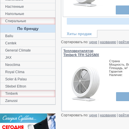
Настенные
Напольные
Спиральные
По бренду
Хиты продаж
Ballu
Сортировать по:
цене
|
названию
|
рейти
Centek
General Climate
Тепловентилятор
Timberk TFH S20SMX
JAX
Страна
Neoclima
Мощность, В
Площадь, м²
Гарантия
Royal Clima
Наличие:
Soler & Palau
Stiebel Eltron
Timberk
Zanussi
Сортировать по:
цене
|
названию
|
рейти