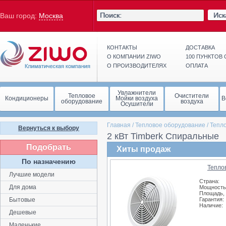
Иск
Ваш город:
Москва
КОНТАКТЫ
ДОСТАВКА
О КОМПАНИИ ZIWO
100 ПУНКТОВ
О ПРОИЗВОДИТЕЛЯХ
ОПЛАТА
Увлажнители
Тепловое
Очистители
Кондиционеры
Мойки воздуха
В
оборудование
воздуха
Осушители
Главная
/
Тепловое оборудование
/
Тепл
Вернуться к выбору
2 кВт Timberk Спиральные
Подобрать
Хиты продаж
По назначению
Тепло
Лучшие модели
Страна:
Для дома
Мощность,
Площадь, 
Бытовые
Гарантия:
Наличие:
Дешевые
Маленькие