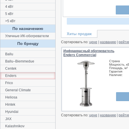
4 кВт
5 кВт
>5 кВт
По назначению
Хиты продаж
Уличные ИК-обогреватели
Сортировать по:
цене
|
названию
|
рейти
По бренду
Инфракрасный обогреватель
Ballu
Enders Commercial
Ballu–Biemmedue
Страна
Мощность, к
Площадь, м²
Centek
Гарантия
Наличие:
Enders
Frico
General Climate
Heliosa
Hintek
Hyundai
Сортировать по:
цене
|
названию
|
рейти
JAX
Kalashnikov