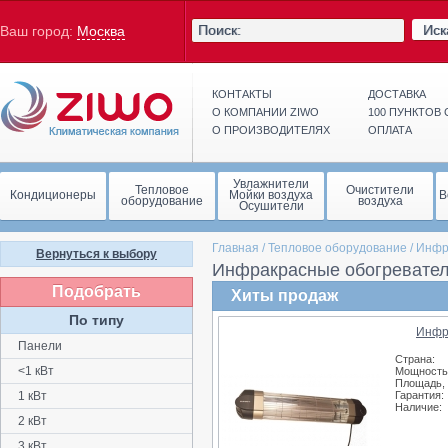
Иск
Ваш город:
Москва
КОНТАКТЫ
ДОСТАВКА
О КОМПАНИИ ZIWO
100 ПУНКТОВ
О ПРОИЗВОДИТЕЛЯХ
ОПЛАТА
Увлажнители
Тепловое
Очистители
Кондиционеры
Мойки воздуха
В
оборудование
воздуха
Осушители
Главная
/
Тепловое оборудование
/
Инфр
Вернуться к выбору
Инфракрасные обогревател
Подобрать
Хиты продаж
По типу
Инфр
Панели
Страна:
<1 кВт
Мощность,
Площадь, 
1 кВт
Гарантия:
Наличие:
2 кВт
3 кВт