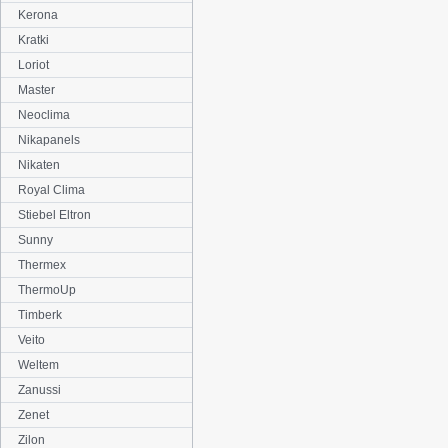
Kerona
Kratki
Loriot
Master
Neoclima
Nikapanels
Nikaten
Royal Clima
Stiebel Eltron
Sunny
Thermex
ThermoUp
Timberk
Veito
Weltem
Zanussi
Zenet
Zilon