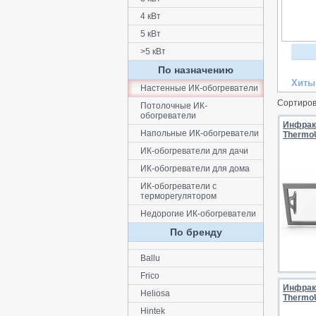
4 кВт
5 кВт
>5 кВт
По назначению
Хиты
Настенные ИК-обогреватели
Сортиров
Потолочные ИК-
обогреватели
Инфрак
Напольные ИК-обогреватели
ThermoU
ИК-обогреватели для дачи
ИК-обогреватели для дома
ИК-обогреватели с
терморегулятором
Недорогие ИК-обогреватели
По бренду
Ballu
Frico
Инфрак
Heliosa
ThermoU
Hintek