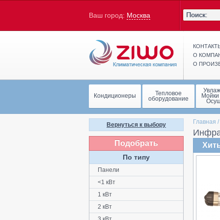
Ваш город:
Москва
КОНТАКТ
О КОМПА
О ПРОИЗ
Увла
Тепловое
Кондиционеры
Мойки
оборудование
Осу
Главная
Вернуться к выбору
Инфра
Подобрать
Хит
По типу
Панели
<1 кВт
1 кВт
2 кВт
3 кВт