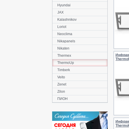
Hyundai
JAX
Kalashnikov
Loriot
Neoclima
Nikapanels
Nikaten
Инфрак
Thermex
ThermoU
ThermoUp
Timberk
Veito
Zenet
Zilon
ПИОН
Инфрак
ThermoU