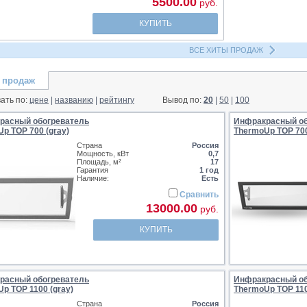
5500.00
руб.
КУПИТЬ
ВСЕ ХИТЫ ПРОДАЖ
 продаж
ать по:
цене
|
названию
|
рейтингу
Вывод по:
20
|
50
|
100
расный обогреватель
Инфракрасный об
p TOP 700 (gray)
ThermoUp TOP 700
Страна
Россия
Мощность, кВт
0,7
Площадь, м²
17
Гарантия
1 год
Наличие:
Есть
Сравнить
13000.00
руб.
КУПИТЬ
расный обогреватель
Инфракрасный об
p TOP 1100 (gray)
ThermoUp TOP 110
Страна
Россия