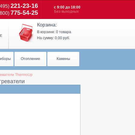
221-23-16
(495)
c 9:00 до 18:00
775-54-25
Без выходных
(800)
Корзина:
В корзине:
0 товара
Е
На сумму:
0.00 руб.
иборы
Отопление
Камины
реватели ThermoUp
греватели