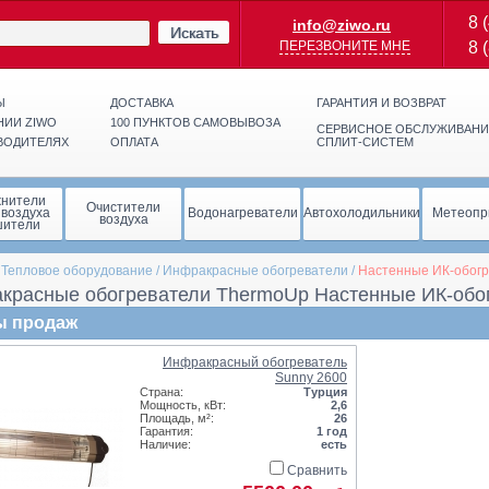
8 
info@ziwo.ru
Искать
ПЕРЕЗВОНИТЕ МНЕ
8 
Ы
ДОСТАВКА
ГАРАНТИЯ И ВОЗВРАТ
НИИ ZIWO
100 ПУНКТОВ САМОВЫВОЗА
СЕРВИСНОЕ ОБСЛУЖИВАНИ
ВОДИТЕЛЯХ
ОПЛАТА
СПЛИТ-СИСТЕМ
жнители
Очистители
 воздуха
Водонагреватели
Автохолодильники
Метеопр
воздуха
шители
/
Тепловое оборудование
/
Инфракрасные обогреватели
/
Настенные ИК-обог
красные обогреватели ThermoUp Настенные ИК-обо
ы продаж
Инфракрасный обогреватель
Sunny 2600
Страна:
Турция
Мощность, кВт:
2,6
Площадь, м²:
26
Гарантия:
1 год
Наличие:
есть
Сравнить