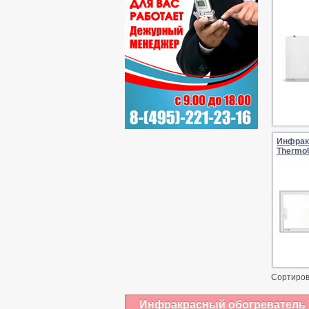
Инфрак
ThermoU
Сортиров
Инфракрасный обогреватель 