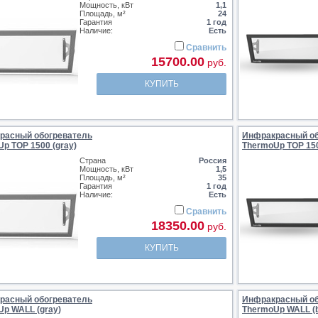
Мощность, кВт
1,1
Площадь, м²
24
Гарантия
1 год
Наличие:
Есть
Сравнить
15700.00
руб.
КУПИТЬ
расный обогреватель
Инфракрасный об
p TOP 1500 (gray)
ThermoUp TOP 150
Страна
Россия
Мощность, кВт
1,5
Площадь, м²
35
Гарантия
1 год
Наличие:
Есть
Сравнить
18350.00
руб.
КУПИТЬ
расный обогреватель
Инфракрасный об
p WALL (gray)
ThermoUp WALL (b