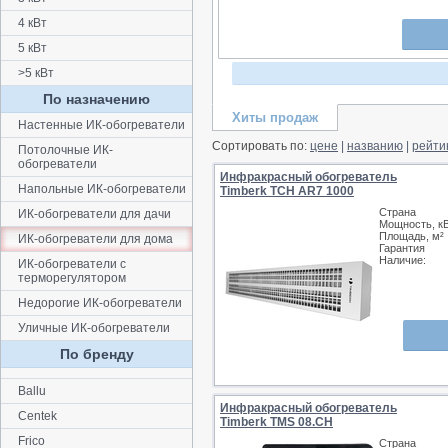
4 кВт
5 кВт
>5 кВт
По назначению
Хиты продаж
Настенные ИК-обогреватели
Сортировать по:
цене
|
названию
|
рейти
Потолочные ИК-
обогреватели
Инфракрасный обогреватель
Напольные ИК-обогреватели
Timberk TCH AR7 1000
Страна
ИК-обогреватели для дачи
Мощность, к
Площадь, м²
ИК-обогреватели для дома
Гарантия
Наличие:
ИК-обогреватели с
терморегулятором
Недорогие ИК-обогреватели
Уличные ИК-обогреватели
По бренду
Ballu
Инфракрасный обогреватель
Centek
Timberk TMS 08.CH
Frico
Страна