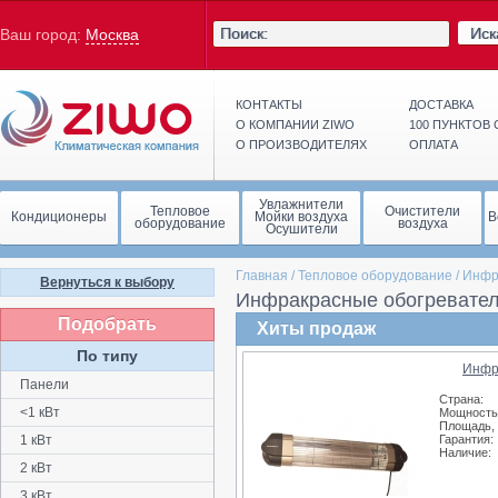
Иск
Ваш город:
Москва
КОНТАКТЫ
ДОСТАВКА
О КОМПАНИИ ZIWO
100 ПУНКТОВ
О ПРОИЗВОДИТЕЛЯХ
ОПЛАТА
Увлажнители
Тепловое
Очистители
Кондиционеры
Мойки воздуха
В
оборудование
воздуха
Осушители
Главная
/
Тепловое оборудование
/
Инфр
Вернуться к выбору
Инфракрасные обогревател
Подобрать
Хиты продаж
По типу
Инфр
Панели
Страна:
<1 кВт
Мощность,
Площадь, 
1 кВт
Гарантия:
Наличие:
2 кВт
3 кВт