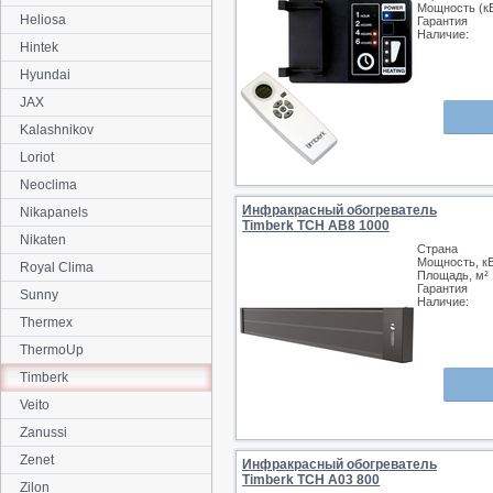
Мощность (к
Heliosa
Гарантия
Наличие:
Hintek
Hyundai
JAX
Kalashnikov
Loriot
Neoclima
Инфракрасный обогреватель
Nikapanels
Timberk TCH AB8 1000
Nikaten
Страна
Мощность, к
Royal Clima
Площадь, м²
Гарантия
Sunny
Наличие:
Thermex
ThermoUp
Timberk
Veito
Zanussi
Zenet
Инфракрасный обогреватель
Timberk TCH A03 800
Zilon