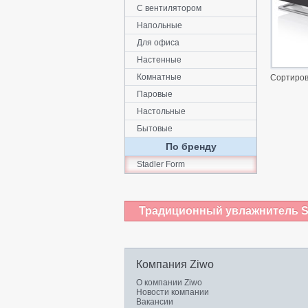
С вентилятором
Напольные
Для офиса
Настенные
Комнатные
Сортиров
Паровые
Настольные
Бытовые
По бренду
Stadler Form
Традиционный увлажнитель St
Компания Ziwo
О компании Ziwo
Новости компании
Вакансии