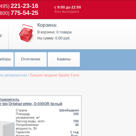
221-23-16
(495)
с 9:00 до 22:00
775-54-25
Без выходных
(800)
Корзина:
В корзине:
0 товара
Е
На сумму:
0.00 руб.
иборы
Отопление
Камины
ые увлажнители
/
Лучшие модели Stadler Form
лажнитель
r big Original white, O-040OR белый
Страна
Швейцария
Площадь
100
увлажнения, м²
Расход воды, мл/ч
700
Потребляемая
30
мощность, Вт
Гарантия
1 год
Наличие:
Есть