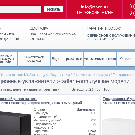
8 
info@ziwo.ru
Искать
ПЕРЕЗВОНИТЕ МНЕ
8 
Ы
ДОСТАВКА
ГАРАНТИЯ И ВОЗВРАТ
НИИ ZIWO
100 ПУНКТОВ САМОВЫВОЗА
СЕРВИСНОЕ ОБСЛУЖИВАНИ
ВОДИТЕЛЯХ
ОПЛАТА
СПЛИТ-СИСТЕМ
жнители
Очистители
 воздуха
Водонагреватели
Автохолодильники
Метеопр
воздуха
шители
/
Увлажнители Мойки воздуха Осушители
/
Увлажнители воздуха
/
Традиционн
ционные увлажнители Stadler Form Лучшие модели
ать по:
цене
|
названию
|
рейтингу
Вывод по:
20
|
50
|
100
ионный увлажнитель
Традиционный ув
 Form Oskar big Original black, O-041OR черный
Stadler Form Oska
Страна
Швейцария
Площадь
100
увлажнения, м²
Расход воды, мл/ч
700
Потребляемая
30
мощность, Вт
Гарантия
1 год
Наличие:
Есть