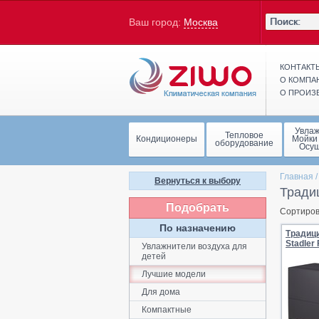
Ваш город:
Москва
КОНТАКТ
О КОМПА
О ПРОИЗ
Увла
Тепловое
Кондиционеры
Мойки
оборудование
Осу
Главная
Вернуться к выбору
Тради
Подобрать
Сортиров
По назначению
Традиц
Stadler
Увлажнители воздуха для
детей
Лучшие модели
Для дома
Компактные