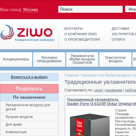
Иск
Ваш город:
Москва
КОНТАКТЫ
ДОСТАВКА
О КОМПАНИИ ZIWO
100 ПУНКТОВ
О ПРОИЗВОДИТЕЛЯХ
ОПЛАТА
Увлажнители
Тепловое
Очистители
Кондиционеры
Мойки воздуха
В
оборудование
воздуха
Осушители
Главная
/
Увлажнители Мойки воздуха О
Вернуться к выбору
Традиционные увлажнители 
Подобрать
Сортировать по:
цене
|
названию
|
рейти
По назначению
Традиционный увлажнитель
Stadler Form O-032OR Oskar Original ti
Увлажнители воздуха для
детей
Страна
Площадь
Лучшие модели
увлажнения, 
Расход воды,
Для дома
Потребляема
мощность, В
Компактные
Гарантия
Наличие: