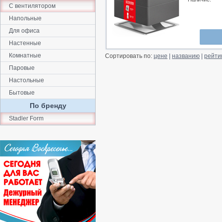
С вентилятором
Напольные
Для офиса
Настенные
Комнатные
Сортировать по:
цене
|
названию
|
рейти
Паровые
Настольные
Бытовые
По бренду
Stadler Form