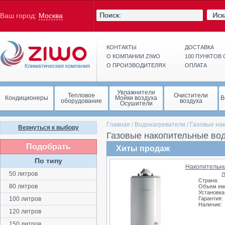
Иск
Ваш город:
Москва
КОНТАКТЫ
ДОСТАВКА
О КОМПАНИИ ZIWO
100 ПУНКТОВ
О ПРОИЗВОДИТЕЛЯХ
ОПЛАТА
Увлажнители
Тепловое
Очистители
Кондиционеры
Мойки воздуха
В
оборудование
воздуха
Осушители
Главная
/
Водонагреватели
/
Газовые на
Вернуться к выбору
Газовые накопительные вод
Подобрать
Хиты продаж
По типу
Накопительны
50 литров
л
Страна:
80 литров
Объем ем
Установка
100 литров
Гарантия:
Наличие:
120 литров
150 литров