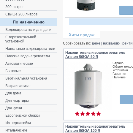
200 литров
Свыше 200 литров
По назначению
Водонагреватели для дачи
Хиты продаж
C горизонтальной
установкой
Сортировать по:
цене
|
названию
|
рейти
Напольные водонагреватели
Накопительный водонагреватель
Плоские водонагреватели
Ariston S/SGA 50 R
Страна
Автоматические
Объем емкос
Установка
Бытовые
Гарантия
Наличие:
Вертикальная установка
Встраиваемые
Для дома
Для квартиры
Для кухни
Европейской сборки
Из нержавейки
Накопительный водонагреватель
Итальянские
Ariston S/SGA 100 R