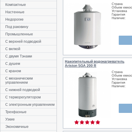
Страна
Компактные
Объем емкос
Установка
Настенные
Гарантия
Наличие:
Недорогие
Под раковину
Промышленные
С верхней подводкой
С вилкой
С двумя Тэнами
Накопительный водонагреватель
С душем
Ariston SGA 200 R
С краном
Страна
Объем емкос
С механическим
Установка
управлением
Гарантия
Наличие:
С нижней подводкой
С терморегулятором
С электронным управлением
Трехфазные
Узкие
Экономичные