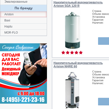
Эмалированные
Накопительный водонагреватель
Ariston SGA 120 R
По бренду
Страна
Объем емкос
Ariston
Установка
Гарантия
Baxi
Наличие:
Hajdu
MOR-FLO
Накопительный водонагреватель
Ariston NHRE 60
Страна
Объем емкос
Установка
Гарантия
Наличие: