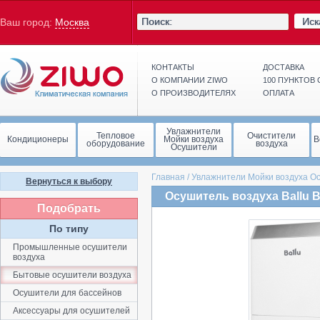
Иск
Ваш город:
Москва
КОНТАКТЫ
ДОСТАВКА
О КОМПАНИИ ZIWO
100 ПУНКТОВ
О ПРОИЗВОДИТЕЛЯХ
ОПЛАТА
Увлажнители
Тепловое
Очистители
Кондиционеры
Мойки воздуха
В
оборудование
воздуха
Осушители
Главная
/
Увлажнители Мойки воздуха О
Вернуться к выбору
Осушитель воздуха Ballu 
Подобрать
По типу
Промышленные осушители
воздуха
Бытовые осушители воздуха
Осушители для бассейнов
Аксессуары для осушителей