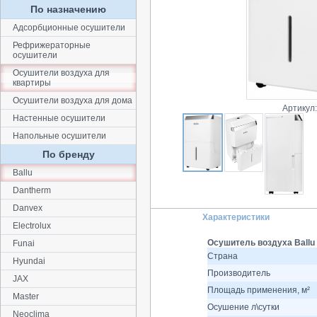
По назначению
Адсорбционные осушители
Рефрижераторные
осушители
Осушители воздуха для
квартиры
Осушители воздуха для дома
Артикул
Настенные осушители
Напольные осушители
По бренду
Ballu
Dantherm
Danvex
Характеристики
Electrolux
Осушитель воздуха Ballu
Funai
Страна
Hyundai
Производитель
JAX
Площадь применения, м²
Master
Осушение л\сутки
Neoclima