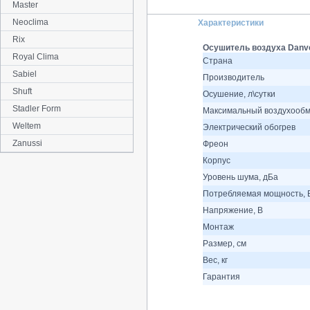
Master
Neoclima
Характеристики
Rix
Осушитель воздуха Danve
Royal Clima
Страна
Sabiel
Производитель
Shuft
Осушение, л\сутки
Stadler Form
Максимальный воздухообме
Weltem
Электрический обогрев
Zanussi
Фреон
Корпус
Уровень шума, дБа
Потребляемая мощность, 
Напряжение, В
Монтаж
Размер, см
Вес, кг
Гарантия