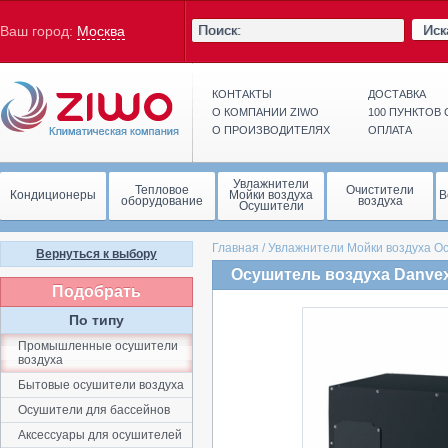
Иск
Ваш город:
Москва
КОНТАКТЫ
ДОСТАВКА
О КОМПАНИИ ZIWO
100 ПУНКТОВ
О ПРОИЗВОДИТЕЛЯХ
ОПЛАТА
Увлажнители
Тепловое
Очистители
Кондиционеры
Мойки воздуха
В
оборудование
воздуха
Осушители
Главная
/
Увлажнители Мойки воздуха О
Вернуться к выбору
Осушитель воздуха Danvex
Подобрать
По типу
Промышленные осушители
воздуха
Бытовые осушители воздуха
Осушители для бассейнов
Аксессуары для осушителей