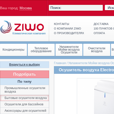
Иск
Ваш город:
Москва
КОНТАКТЫ
ДОСТАВКА
О КОМПАНИИ ZIWO
100 ПУНКТОВ
О ПРОИЗВОДИТЕЛЯХ
ОПЛАТА
Увлажнители
Тепловое
Очистители
Кондиционеры
Мойки воздуха
В
оборудование
воздуха
Осушители
Главная
/
Увлажнители Мойки воздуха О
Вернуться к выбору
Осушитель воздуха Electro
Подобрать
По типу
Промышленные осушители
воздуха
Бытовые осушители воздуха
Осушители для бассейнов
Аксессуары для осушителей