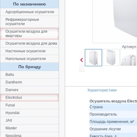
По назначению
Адсорбционные осушители
Рефрижераторные
осушители
Осушители воздуха для
квартиры
Осушители воздуха для дома
Артикул
Настенные осушители
Напольные осушители
По бренду
Ballu
Dantherm
Danvex
Характеристики
Electrolux
Осушитель воздуха Elect
Funai
Страна
Hyundai
Производитель
JAX
Площадь применения, м²
Master
Осушение л\сутки
Neoclima
Емкость бака, л