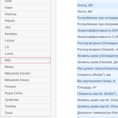
Gree
Холод, кВт
Haier
Тепло, кВт
Hisense
Потребление при охлажден
Hitachi
Потребление при обогреве
JAX
Энергоэффективность EER
Kentatsu
Энергоэффективность COP
Lessar
Расход воздуха (Охлаждени
LG
Расход воздуха (Нагрев), m
Loriot
Уровень шума (Охлаждение
Mdv
Уровень шума (Нагрев), дБ
Midea
Max длина трассы/перепад
Mitsubishi Electric
Габариты (ВхШхГ), мм
Mitsubishi Heavy
Вес внутреннего блока, кг
Pioneer
Площадь, m²
Royal Clima
Габариты нар.бл. (ВхШхГ),
Systemair
Уровень шума нар.бл. (Наг
Toshiba
Уровень шума нар.бл. (Охл
Диапазон температур (Нагр
Tosot