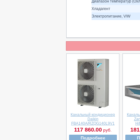
Диапазон температур (Охл
Хладагент
Электропитание, V/W
Канальный кондиционер
Каналь
Daikin
Zan
FBA140A/RZQG140L9V1
H/
117 860.00
181
руб.
Подробнее
П