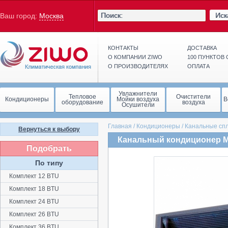
Иск
Ваш город:
Москва
КОНТАКТЫ
ДОСТАВКА
О КОМПАНИИ ZIWO
100 ПУНКТОВ
О ПРОИЗВОДИТЕЛЯХ
ОПЛАТА
Увлажнители
Тепловое
Очистители
Кондиционеры
Мойки воздуха
В
оборудование
воздуха
Осушители
Главная
/
Кондиционеры
/
Канальные сп
Вернуться к выбору
Канальный кондиционер 
Подобрать
По типу
Комплект 12 BTU
Комплект 18 BTU
Комплект 24 BTU
Комплект 26 BTU
Комплект 36 BTU