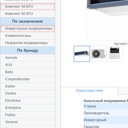
Комплект 48 BTU
Комплект 60 BTU
По назначению
Инверторные кондиционеры
Климатизаторы
Недорогие кондиционеры
Артикул
По бренду
Aeronik
AUX
Ballu
Cooper&Hunter
Daikin
Характеристики
Dantex
Electrolux
Канальный кондиционер 
Страна
Energolux
Производитель
Fujitsu
Инверторный
General
Гарантия