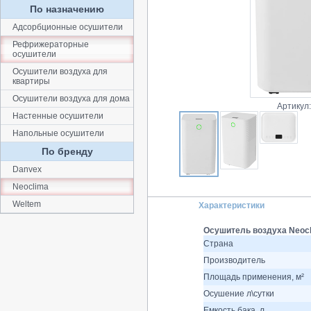
По назначению
Адсорбционные осушители
Рефрижераторные
осушители
Осушители воздуха для
квартиры
Осушители воздуха для дома
Артикул
Настенные осушители
Напольные осушители
По бренду
Danvex
Neoclima
Weltem
Характеристики
Осушитель воздуха Neocl
Страна
Производитель
Площадь применения, м²
Осушение л\сутки
Емкость бака, л