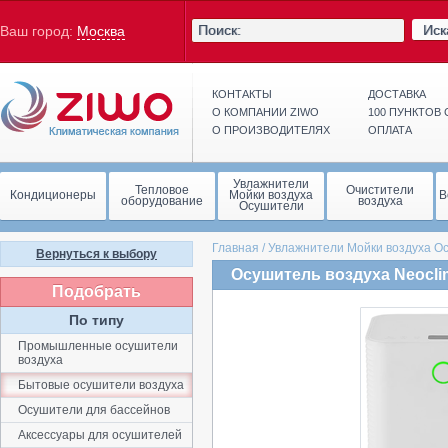
Иск
Ваш город:
Москва
КОНТАКТЫ
ДОСТАВКА
О КОМПАНИИ ZIWO
100 ПУНКТОВ
О ПРОИЗВОДИТЕЛЯХ
ОПЛАТА
Увлажнители
Тепловое
Очистители
Кондиционеры
Мойки воздуха
В
оборудование
воздуха
Осушители
Главная
/
Увлажнители Мойки воздуха О
Вернуться к выбору
Осушитель воздуха Neocli
Подобрать
По типу
Промышленные осушители
воздуха
Бытовые осушители воздуха
Осушители для бассейнов
Аксессуары для осушителей