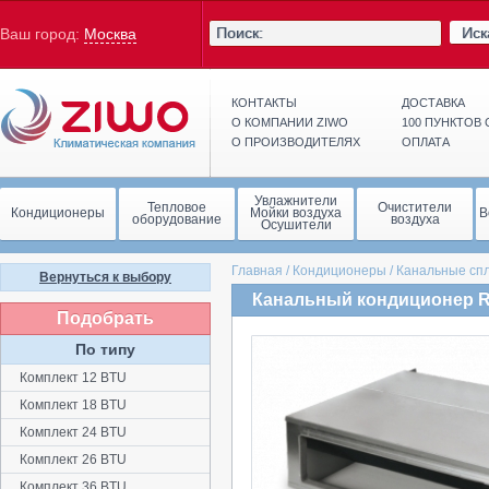
Иск
Ваш город:
Москва
КОНТАКТЫ
ДОСТАВКА
О КОМПАНИИ ZIWO
100 ПУНКТОВ
О ПРОИЗВОДИТЕЛЯХ
ОПЛАТА
Увлажнители
Тепловое
Очистители
Кондиционеры
Мойки воздуха
В
оборудование
воздуха
Осушители
Главная
/
Кондиционеры
/
Канальные сп
Вернуться к выбору
Канальный кондиционер Ro
Подобрать
По типу
Комплект 12 BTU
Комплект 18 BTU
Комплект 24 BTU
Комплект 26 BTU
Комплект 36 BTU