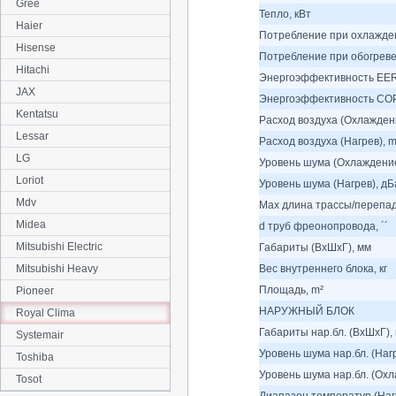
Gree
Тепло, кВт
Haier
Потребление при охлажден
Hisense
Потребление при обогреве
Hitachi
Энергоэффективность EER
JAX
Энергоэффективность COP
Kentatsu
Расход воздуха (Охлаждени
Lessar
Расход воздуха (Нагрев), m
LG
Уровень шума (Охлаждение
Loriot
Уровень шума (Нагрев), дБ
Mdv
Max длина трассы/перепад
Midea
d труб фреонопровода, ´´
Mitsubishi Electric
Габариты (ВхШхГ), мм
Mitsubishi Heavy
Вес внутреннего блока, кг
Площадь, m²
Pioneer
НАРУЖНЫЙ БЛОК
Royal Clima
Габариты нар.бл. (ВхШхГ),
Systemair
Уровень шума нар.бл. (Наг
Toshiba
Уровень шума нар.бл. (Охл
Tosot