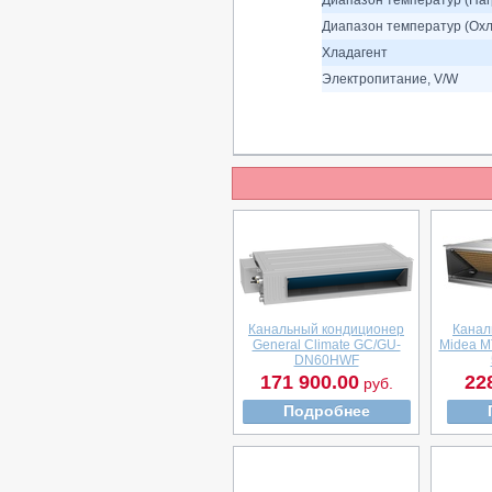
Диапазон температур (Нагр
Диапазон температур (Охл
Хладагент
Электропитание, V/W
Канальный кондиционер
Канал
General Climate GC/GU-
Midea 
DN60HWF
171 900.00
22
руб.
Подробнее