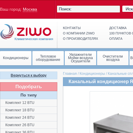
Иск
Ваш город:
Москва
КОНТАКТЫ
ДОСТАВКА
О КОМПАНИИ ZIWO
100 ПУНКТОВ
О ПРОИЗВОДИТЕЛЯХ
ОПЛАТА
Увлажнители
Тепловое
Очистители
Кондиционеры
Мойки воздуха
В
оборудование
воздуха
Осушители
Главная
/
Кондиционеры
/
Канальные сп
Вернуться к выбору
Канальный кондиционер Ro
Подобрать
По типу
Комплект 12 BTU
Комплект 18 BTU
Комплект 24 BTU
Комплект 26 BTU
Комплект 36 BTU