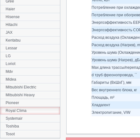
Тепло, кВт
Gree
Потребление при охлажден
Haier
Потребление при обогреве
Hisense
Энергоэффективность EER
Hitachi
Энергоэффективность COP
JAX
Расход воздуха (Охлаждени
Kentatsu
Расход воздуха (Нагрев), m
Lessar
Уровень шума (Охлаждение
LG
Уровень шума (Нагрев), дБ
Loriot
Max длина трассы/перепад
Mdv
d труб фреонопровода, ´´
Midea
Габариты (ВхШхГ), мм
Mitsubishi Electric
Вес внутреннего блока, кг
Mitsubishi Heavy
Площадь, m²
Pioneer
Хладагент
Royal Clima
Электропитание, V/W
Systemair
Toshiba
Tosot