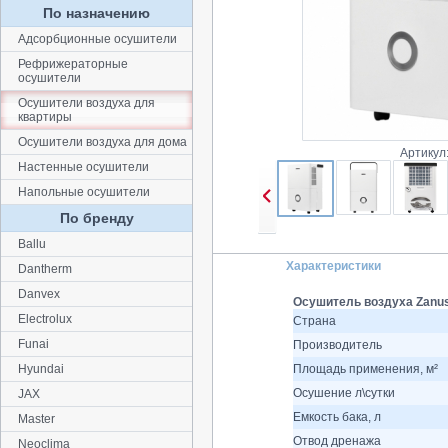
По назначению
Адсорбционные осушители
Рефрижераторные
осушители
Осушители воздуха для
квартиры
Осушители воздуха для дома
Артикул
Настенные осушители
Напольные осушители
По бренду
Ballu
Характеристики
Dantherm
Danvex
Осушитель воздуха Zanus
Electrolux
Страна
Funai
Производитель
Hyundai
Площадь применения, м²
Осушение л\сутки
JAX
Емкость бака, л
Master
Отвод дренажа
Neoclima