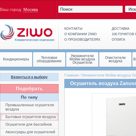
Иск
Ваш город:
Москва
КОНТАКТЫ
ДОСТАВКА
О КОМПАНИИ ZIWO
100 ПУНКТОВ
О ПРОИЗВОДИТЕЛЯХ
ОПЛАТА
Увлажнители
Тепловое
Очистители
Кондиционеры
Мойки воздуха
В
оборудование
воздуха
Осушители
Главная
/
Увлажнители Мойки воздуха О
Вернуться к выбору
Осушитель воздуха Zanuss
Подобрать
По типу
Промышленные осушители
воздуха
Бытовые осушители воздуха
Осушители для бассейнов
Аксессуары для осушителей