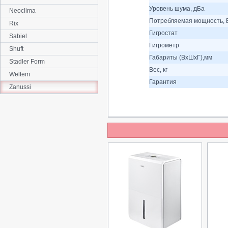
Уровень шума, дБа
Neoclima
Потребляемая мощность, 
Rix
Гигростат
Sabiel
Гигрометр
Shuft
Габариты (ВхШхГ),мм
Stadler Form
Вес, кг
Weltem
Гарантия
Zanussi