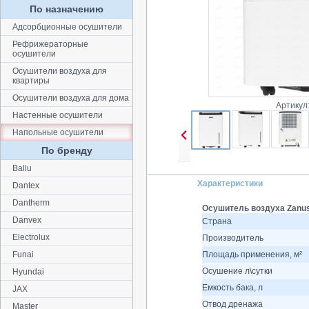
По назначению
Адсорбционные осушители
Рефрижераторные
осушители
Осушители воздуха для
квартиры
Осушители воздуха для дома
Артикул
Настенные осушители
Напольные осушители
По бренду
Ballu
Характеристики
Dantex
Dantherm
Осушитель воздуха Zanus
Danvex
Страна
Electrolux
Производитель
Funai
Площадь применения, м²
Осушение л\сутки
Hyundai
Емкость бака, л
JAX
Отвод дренажа
Master