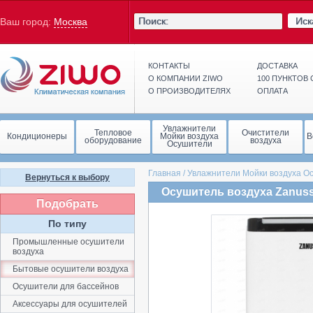
Иск
Ваш город:
Москва
КОНТАКТЫ
ДОСТАВКА
О КОМПАНИИ ZIWO
100 ПУНКТОВ
О ПРОИЗВОДИТЕЛЯХ
ОПЛАТА
Увлажнители
Тепловое
Очистители
Кондиционеры
Мойки воздуха
В
оборудование
воздуха
Осушители
Главная
/
Увлажнители Мойки воздуха О
Вернуться к выбору
Осушитель воздуха Zanuss
Подобрать
По типу
Промышленные осушители
воздуха
Бытовые осушители воздуха
Осушители для бассейнов
Аксессуары для осушителей