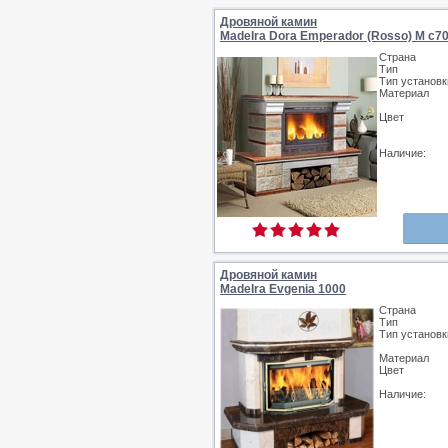
Дровяной камин
MadeIra Dora Emperador (Rosso) М с7
Страна
Тип
Тип установк
Материал
Цвет
Наличие:
Дровяной камин
MadeIra Evgenia 1000
Страна
Тип
Тип установк
Материал
Цвет
Наличие: