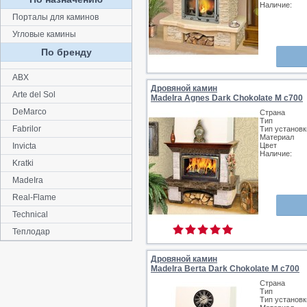
Наличие:
Порталы для каминов
Угловые камины
По бренду
ABX
Дровяной камин
Arte del Sol
MadeIra Agnes Dark Chokolate М с700
DeMarco
Страна
Тип
Fabrilor
Тип установк
Материал
Invicta
Цвет
Наличие:
Kratki
MadeIra
Real-Flame
Technical
Теплодар
Дровяной камин
MadeIra Berta Dark Chokolate М с700
Страна
Тип
Тип установк