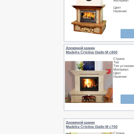
Материал
Цвет
Наличие:
Дровяной камин
MadeIra Cristina Giallo М с800
Страна
Тип
Тип установк
Материал
Цвет
Наличие:
Дровяной камин
MadeIra Cristina Giallo M c700
Страна