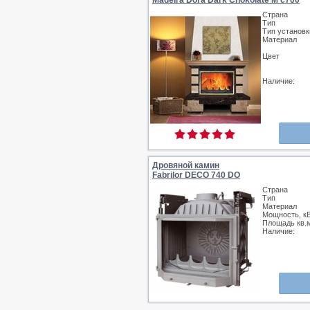
MadeIra Dora Dark Chokolate М с700
Страна
Тип
Тип установк
Материал
Цвет
Наличие:
Дровяной камин
Fabrilor DECO 740 DO
Страна
Тип
Материал
Мощность, к
Площадь кв.
Наличие: