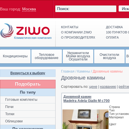
Иск
Ваш город:
Москва
КОНТАКТЫ
ДОСТАВКА
О КОМПАНИИ ZIWO
100 ПУНКТОВ
О ПРОИЗВОДИТЕЛЯХ
ОПЛАТА
Увлажнители
Тепловое
Очистители
Кондиционеры
Мойки воздуха
В
оборудование
воздуха
Осушители
Главная
/
Камины
/
Дровяные камины
Вернуться к выбору
Дровяные камины
Подобрать
Сортировать по:
цене
|
названию
|
рейти
По типу
Дровяной камин
Готовые комплекты
MadeIra Adela Giallo М с700
Печи
Страна
Тип
Топки
Тип установк
Материал
Облицовки
Цвет
По назначению