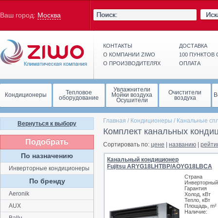
Иск
Ваш город:
Москва
КОНТАКТЫ
ДОСТАВКА
О КОМПАНИИ ZIWO
100 ПУНКТОВ
О ПРОИЗВОДИТЕЛЯХ
ОПЛАТА
Увлажнители
Тепловое
Очистители
Кондиционеры
Мойки воздуха
В
оборудование
воздуха
Осушители
Главная
/
Кондиционеры
/
Канальные сп
Вернуться к выбору
Комплект канальных кондиц
Подобрать
Сортировать по:
цене
|
названию
|
рейти
По назначению
Канальный кондиционер
Fujitsu ARYG18LHTBP/AOYG18LВСА
Инверторные кондиционеры
Страна
По бренду
Инверторный
Гарантия
Aeronik
Холод, кВт
Тепло, кВт
AUX
Площадь, m²
Наличие: