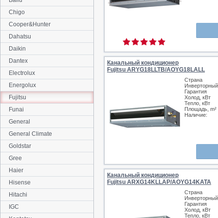
Ballu
Chigo
Cooper&Hunter
Dahatsu
Daikin
Dantex
Канальный кондиционер
Fujitsu ARYG18LLTB/AOYG18LALL
Electrolux
Страна
Energolux
Инверторный
Гарантия
Fujitsu
Холод, кВт
Тепло, кВт
Funai
Площадь, m²
Наличие:
General
General Climate
Goldstar
Gree
Haier
Канальный кондиционер
Fujitsu ARXG14KLLAP/AOYG14KATA
Hisense
Страна
Hitachi
Инверторный
Гарантия
IGC
Холод, кВт
Тепло, кВт