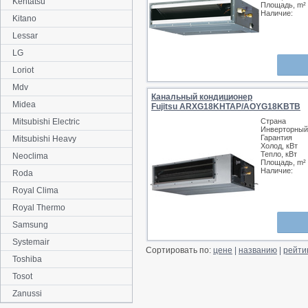
Kentatsu
Площадь, m²
Наличие:
Kitano
Lessar
LG
Loriot
Mdv
Канальный кондиционер
Midea
Fujitsu ARXG18KHTAP/AOYG18KBTB
Mitsubishi Electric
Страна
Инверторный
Гарантия
Mitsubishi Heavy
Холод, кВт
Тепло, кВт
Neoclima
Площадь, m²
Наличие:
Roda
Royal Clima
Royal Thermo
Samsung
Systemair
Сортировать по:
цене
|
названию
|
рейти
Toshiba
Tosot
Zanussi