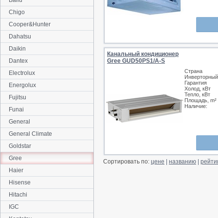
Ballu
Chigo
Cooper&Hunter
Dahatsu
Daikin
Канальный кондиционер
Dantex
Gree GUD50PS1/A-S
Страна
Electrolux
Инверторный
Гарантия
Energolux
Холод, кВт
Тепло, кВт
Fujitsu
Площадь, m²
Наличие:
Funai
General
General Climate
Goldstar
Gree
Сортировать по:
цене
|
названию
|
рейти
Haier
Hisense
Hitachi
IGC