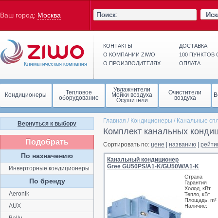
Иск
Ваш город:
Москва
КОНТАКТЫ
ДОСТАВКА
О КОМПАНИИ ZIWO
100 ПУНКТОВ
О ПРОИЗВОДИТЕЛЯХ
ОПЛАТА
Увлажнители
Тепловое
Очистители
Кондиционеры
Мойки воздуха
В
оборудование
воздуха
Осушители
Главная
/
Кондиционеры
/
Канальные сп
Вернуться к выбору
Комплект канальных конди
Подобрать
Сортировать по:
цене
|
названию
|
рейти
По назначению
Канальный кондиционер
Gree GU50PS/A1-K/GU50W/A1-K
Инверторные кондиционеры
Страна
По бренду
Гарантия
Холод, кВт
Aeronik
Тепло, кВт
Площадь, m²
AUX
Наличие: