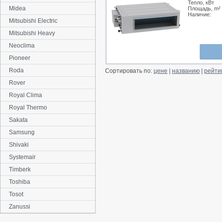
Тепло, кВт
Midea
Площадь, m²
Наличие:
Mitsubishi Electric
Mitsubishi Heavy
Neoclima
Pioneer
Roda
Сортировать по:
цене
|
названию
|
рейти
Rover
Royal Clima
Royal Thermo
Sakata
Samsung
Shivaki
Systemair
Timberk
Toshiba
Tosot
Zanussi