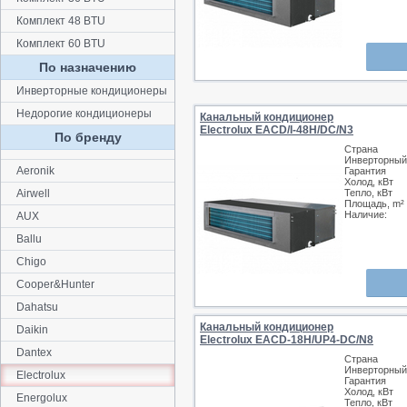
Комплект 48 BTU
Комплект 60 BTU
По назначению
Инверторные кондиционеры
Недорогие кондиционеры
Канальный кондиционер
Electrolux EACD/I-48H/DC/N3
По бренду
Страна
Инверторный
Aeronik
Гарантия
Холод, кВт
Airwell
Тепло, кВт
Площадь, m²
Наличие:
AUX
Ballu
Chigo
Cooper&Hunter
Dahatsu
Канальный кондиционер
Daikin
Electrolux EACD-18H/UP4-DC/N8
Dantex
Страна
Инверторный
Electrolux
Гарантия
Холод, кВт
Energolux
Тепло, кВт