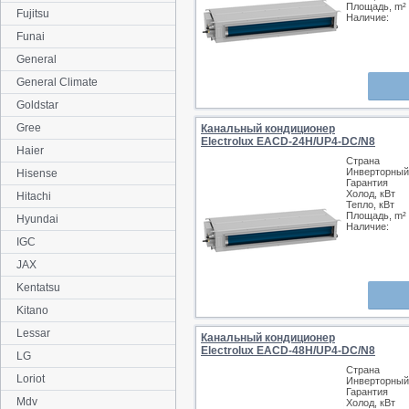
Площадь, m²
Fujitsu
Наличие:
Funai
General
General Climate
Goldstar
Gree
Канальный кондиционер
Electrolux EACD-24H/UP4-DC/N8
Haier
Страна
Инверторный
Hisense
Гарантия
Холод, кВт
Hitachi
Тепло, кВт
Площадь, m²
Hyundai
Наличие:
IGC
JAX
Kentatsu
Kitano
Lessar
Канальный кондиционер
Electrolux EACD-48H/UP4-DC/N8
LG
Страна
Loriot
Инверторный
Гарантия
Mdv
Холод, кВт