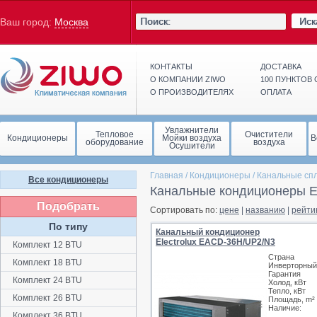
Иск
Ваш город:
Москва
КОНТАКТЫ
ДОСТАВКА
О КОМПАНИИ ZIWO
100 ПУНКТОВ
О ПРОИЗВОДИТЕЛЯХ
ОПЛАТА
Увлажнители
Тепловое
Очистители
Кондиционеры
Мойки воздуха
В
оборудование
воздуха
Осушители
Главная
/
Кондиционеры
/
Канальные сп
Все кондиционеры
Канальные кондиционеры El
Подобрать
Сортировать по:
цене
|
названию
|
рейти
По типу
Канальный кондиционер
Electrolux EACD-36H/UP2/N3
Комплект 12 BTU
Страна
Комплект 18 BTU
Инверторный
Гарантия
Комплект 24 BTU
Холод, кВт
Тепло, кВт
Комплект 26 BTU
Площадь, m²
Наличие:
Комплект 36 BTU