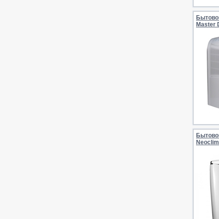
Бытово
Master 
Бытово
Neocli