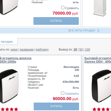
Наличие:
есть
Сравнить
70000.00
руб.
КУПИТЬ
ВСЕ ХИТЫ ПРОДАЖ
 продаж
ать по:
цене
|
названию
|
рейтингу
Вывод по:
20
|
50
|
100
й осушитель воздуха
Бытовой осушите
 DEH-1000p
Danvex DEH - 400
Страна
Финляндия
Площадь
100
применения, м²
Потребляемая
0,82
мощность, Вт
Габариты
630x300x480
(ВхШхГ),мм
Наличие:
Есть
Сравнить
90000.00
руб.
КУПИТЬ