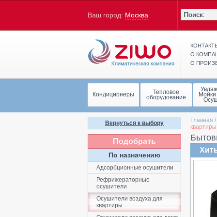
Ваш город:
Москва
КОНТАКТ
О КОМПА
О ПРОИЗ
Увла
Тепловое
Кондиционеры
Мойки
оборудование
Осу
Главная
Вернуться к выбору
квартиры
Бытов
Подобрать
Хит
По назначению
Адсорбционные осушители
Рефрижераторные
осушители
Осушители воздуха для
квартиры