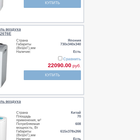
КУПИТЬ
ль воздуха
N26T6E
Страна
Япония
Габариты
730х340х340
(ВхШхГ),мм
Наличие:
Есть
Сравнить
22090.00
руб.
КУПИТЬ
ль воздуха
Страна
Китай
Площадь
70
применения, м²
Потребляемая
608
мощность, Вт
Габариты
615х378х266
(ВхШхГ),мм
Наличие:
Есть