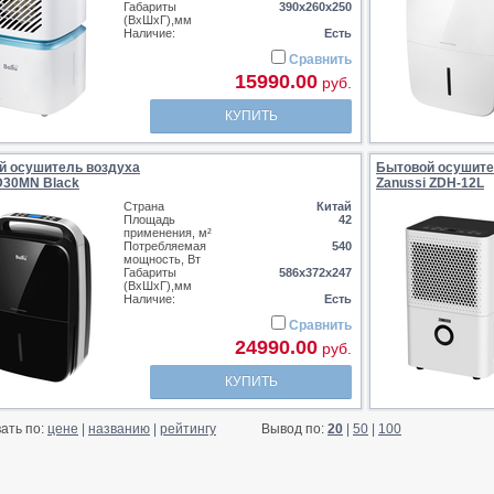
Габариты
390х260х250
(ВхШхГ),мм
Наличие:
Есть
Сравнить
15990.00
руб.
КУПИТЬ
й осушитель воздуха
Бытовой осушите
D30MN Black
Zanussi ZDH-12L
Страна
Китай
Площадь
42
применения, м²
Потребляемая
540
мощность, Вт
Габариты
586х372х247
(ВхШхГ),мм
Наличие:
Есть
Сравнить
24990.00
руб.
КУПИТЬ
ать по:
цене
|
названию
|
рейтингу
Вывод по:
20
|
50
|
100