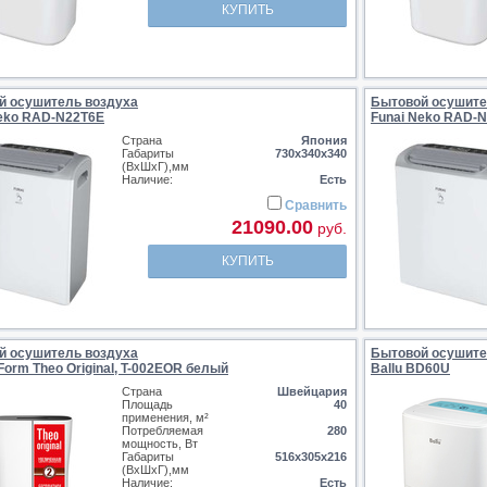
КУПИТЬ
й осушитель воздуха
Бытовой осушите
Neko RAD-N22T6E
Funai Neko RAD-
Страна
Япония
Габариты
730х340х340
(ВхШхГ),мм
Наличие:
Есть
Сравнить
21090.00
руб.
КУПИТЬ
й осушитель воздуха
Бытовой осушите
 Form Theo Original, T-002EOR белый
Ballu BD60U
Страна
Швейцария
Площадь
40
применения, м²
Потребляемая
280
мощность, Вт
Габариты
516x305x216
(ВхШхГ),мм
Наличие:
Есть