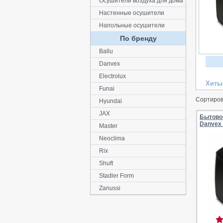
Осушители воздуха для дома
Настенные осушители
Напольные осушители
По бренду
Ballu
Danvex
Electrolux
Хиты
Funai
Сортиров
Hyundai
JAX
Бытово
Danvex
Master
Neoclima
Rix
Shuft
Stadler Form
Zanussi