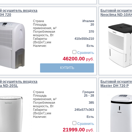
й осушитель воздуха
Бытовой осушите
DH 720
Neoclima ND-10A
Страна
Италия
Площадь
20
применения, м²
Потребляемая
370
мощность, Вт
Габариты
410х550х210
(ВхШхГ),мм
Наличие:
Есть
Сравнить
46200.00
руб.
КУПИТЬ
й осушитель воздуха
Бытовой осушите
ma ND-20SL
Master DH 720 P
Страна
Греция
Площадь
25 - 28
применения, м²
Потребляемая
385
мощность, Вт
Габариты
245х577х363
(ВхШхГ),мм
Наличие:
Есть
Сравнить
21999.00
руб.