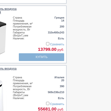
ль воздуха
H
Страна
Греция
Площадь
14
применения, м²
Потребляемая
200
мощность, Вт
Габариты
310х400х243
(ВхШхГ),мм
Наличие:
Есть
Сравнить
13799.00
руб.
КУПИТЬ
ль воздуха
Страна
Италия
Площадь
20
применения, м²
Потребляемая
390
мощность, Вт
Габариты
569х336х210
(ВхШхГ),мм
Наличие:
Есть
Сравнить
55681.00
руб.