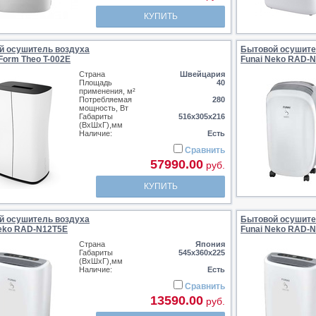
КУПИТЬ
й осушитель воздуха
Бытовой осушите
 Form Theo T-002E
Funai Neko RAD-
Страна
Швейцария
Площадь
40
применения, м²
Потребляемая
280
мощность, Вт
Габариты
516х305х216
(ВхШхГ),мм
Наличие:
Есть
Сравнить
57990.00
руб.
КУПИТЬ
й осушитель воздуха
Бытовой осушите
Neko RAD-N12T5E
Funai Neko RAD-
Страна
Япония
Габариты
545х360х225
(ВхШхГ),мм
Наличие:
Есть
Сравнить
13590.00
руб.