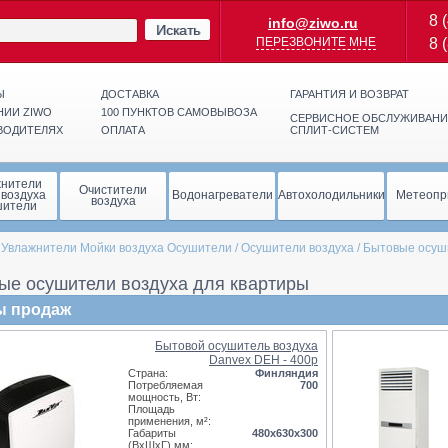
8 
info@ziwo.ru
Искать
ПЕРЕЗВОНИТЕ МНЕ
8 
Ы
ДОСТАВКА
ГАРАНТИЯ И ВОЗВРАТ
НИИ ZIWO
100 ПУНКТОВ САМОВЫВОЗА
СЕРВИСНОЕ ОБСЛУЖИВАНИ
ВОДИТЕЛЯХ
ОПЛАТА
СПЛИТ-СИСТЕМ
жнители
Очистители
 воздуха
Водонагреватели
Автохолодильники
Метеопр
воздуха
шители
/
Увлажнители Мойки воздуха Осушители
/
Осушители воздуха
/
Бытовые осуш
ые осушители воздуха для квартиры
ы продаж
Бытовой осушитель воздуха
Danvex DEH - 400p
Страна:
Финляндия
Потребляемая
700
мощность, Вт:
Площадь
применения, м²:
Габариты
480х630х300
(ВхШхГ),мм: