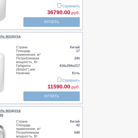
Сравнить
36790.00
руб.
КУПИТЬ
ль воздуха
Страна
Китай
Площадь
17
применения, м²
Потребляемая
240
мощность, Вт
Габариты
416х294х217
(ВхШхГ),мм
Наличие:
Есть
Сравнить
11590.00
руб.
КУПИТЬ
ль воздуха
te
Страна
Китай
Площадь
42
применения, м²
Потребляемая
540
мощность, Вт