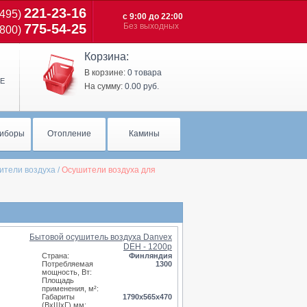
221-23-16
(495)
с 9:00 до 22:00
775-54-25
Без выходных
(800)
Корзина:
В корзине:
0 товара
Е
На сумму:
0.00 руб.
иборы
Отопление
Камины
ители воздуха
/
Осушители воздуха для
Бытовой осушитель воздуха Danvex
DEH - 1200p
Страна:
Финляндия
Потребляемая
1300
мощность, Вт:
Площадь
применения, м²:
Габариты
1790x565x470
(ВхШхГ),мм: