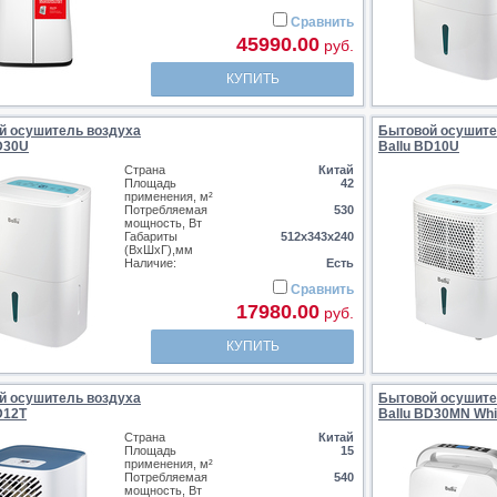
Сравнить
45990.00
руб.
КУПИТЬ
й осушитель воздуха
Бытовой осушите
D30U
Ballu BD10U
Страна
Китай
Площадь
42
применения, м²
Потребляемая
530
мощность, Вт
Габариты
512х343х240
(ВхШхГ),мм
Наличие:
Есть
Сравнить
17980.00
руб.
КУПИТЬ
й осушитель воздуха
Бытовой осушите
D12T
Ballu BD30MN Whi
Страна
Китай
Площадь
15
применения, м²
Потребляемая
540
мощность, Вт