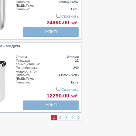
Габариты
586х372х247
(ВхШхГ),мм
Наличие:
Есть
Сравнить
24990.00
руб.
КУПИТЬ
ль воздуха
Страна
Италия
Площадь
12
применения, м²
Потребляемая
240
мощность, Вт
Габариты
415х256х203
(ВхШхГ),мм
Наличие:
Есть
Сравнить
12290.00
руб.
КУПИТЬ
1
2
3
4