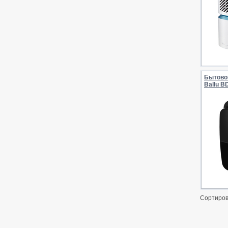
Бытово
Ballu B
Сортиров