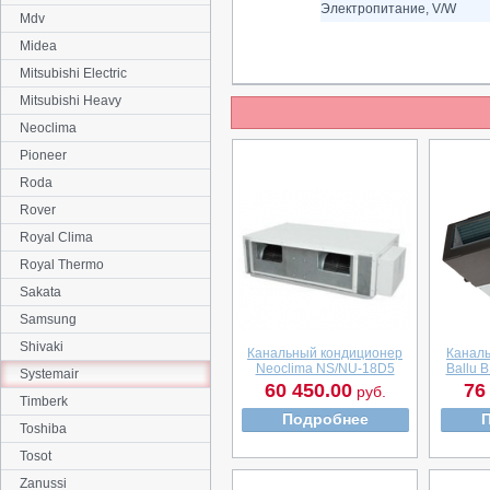
Электропитание, V/W
Mdv
Midea
Mitsubishi Electric
Mitsubishi Heavy
Neoclima
Pioneer
Roda
Rover
Royal Clima
Royal Thermo
Sakata
Samsung
Shivaki
Канальный кондиционер
Канал
Neoclima NS/NU-18D5
Ballu
Systemair
60 450.00
76
руб.
Timberk
Подробнее
Toshiba
Tosot
Zanussi