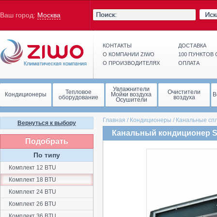
Иск
Ваш город:
Москва
КОНТАКТЫ
ДОСТАВКА
О КОМПАНИИ ZIWO
100 ПУНКТОВ
О ПРОИЗВОДИТЕЛЯХ
ОПЛАТА
Увлажнители
Тепловое
Очистители
Кондиционеры
Мойки воздуха
В
оборудование
воздуха
Осушители
Главная
/
Кондиционеры
/
Канальные сп
Вернуться к выбору
Канальный кондиционер Sy
Подобрать
По типу
Комплект 12 BTU
Комплект 18 BTU
Комплект 24 BTU
Комплект 26 BTU
Комплект 36 BTU