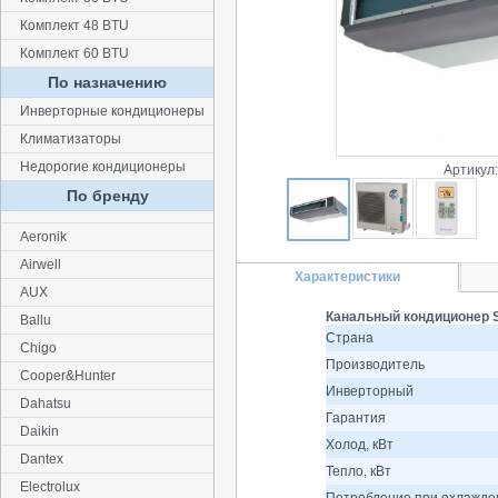
Комплект 48 BTU
Комплект 60 BTU
По назначению
Инверторные кондиционеры
Климатизаторы
Недорогие кондиционеры
Артикул
По бренду
Aeronik
Airwell
Характеристики
AUX
Канальный кондиционер S
Ballu
Страна
Chigo
Производитель
Cooper&Hunter
Инверторный
Dahatsu
Гарантия
Daikin
Холод, кВт
Dantex
Тепло, кВт
Electrolux