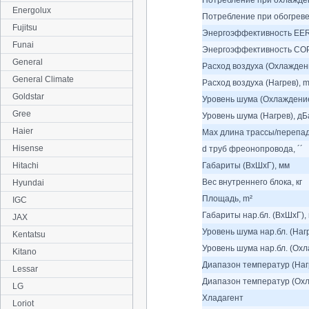
Потребление при охлажден
Energolux
Потребление при обогреве
Fujitsu
Энергоэффективность EER
Funai
Энергоэффективность COP
General
Расход воздуха (Охлаждени
General Climate
Расход воздуха (Нагрев), m
Goldstar
Уровень шума (Охлаждение
Gree
Уровень шума (Нагрев), дБ
Haier
Max длина трассы/перепад
Hisense
d труб фреонопровода, ´´
Hitachi
Габариты (ВхШхГ), мм
Вес внутреннего блока, кг
Hyundai
Площадь, m²
IGC
Габариты нар.бл. (ВхШхГ),
JAX
Уровень шума нар.бл. (Наг
Kentatsu
Уровень шума нар.бл. (Охл
Kitano
Диапазон температур (Нагр
Lessar
Диапазон температур (Охл
LG
Хладагент
Loriot