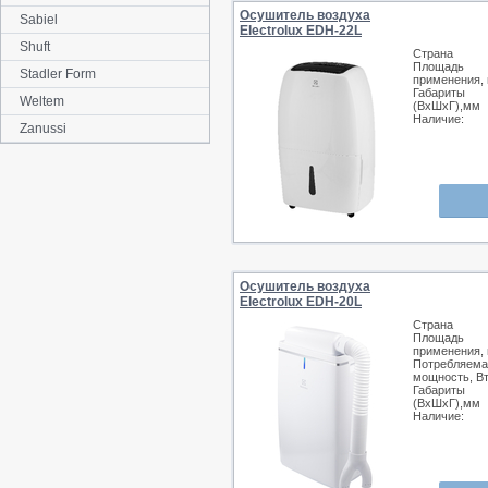
Осушитель воздуха
Sabiel
Electrolux EDH-22L
Shuft
Страна
Площадь
Stadler Form
применения, 
Габариты
Weltem
(ВхШхГ),мм
Наличие:
Zanussi
Осушитель воздуха
Electrolux EDH-20L
Страна
Площадь
применения, 
Потребляема
мощность, В
Габариты
(ВхШхГ),мм
Наличие: