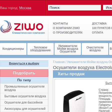
Иск
Ваш город:
Москва
КОНТАКТЫ
ДОСТАВКА
О КОМПАНИИ ZIWO
100 ПУНКТОВ
О ПРОИЗВОДИТЕЛЯХ
ОПЛАТА
Увлажнители
Тепловое
Очистители
Кондиционеры
Мойки воздуха
В
оборудование
воздуха
Осушители
Главная
/
Увлажнители Мойки воздуха О
Вернуться к выбору
Осушители воздуха Electrol
Подобрать
Хиты продаж
По типу
Быт
Промышленные осушители
воздуха
Страна:
Потребля
мощность,
Бытовые осушители воздуха
Площадь
применени
Осушители для бассейнов
Габариты
(ВхШхГ),
Аксессуары для осушителей
Наличие: