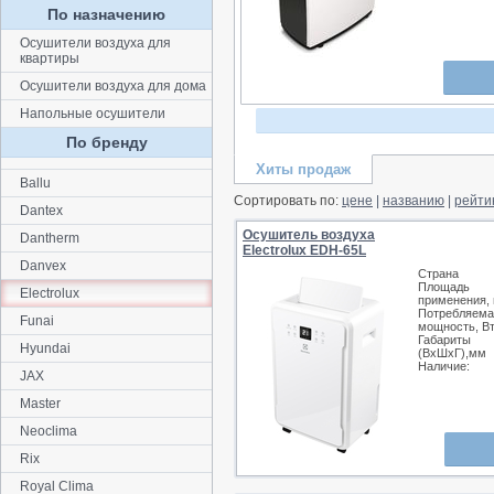
По назначению
Осушители воздуха для
квартиры
Осушители воздуха для дома
Напольные осушители
По бренду
Хиты продаж
Ballu
Сортировать по:
цене
|
названию
|
рейти
Dantex
Осушитель воздуха
Dantherm
Electrolux EDH-65L
Danvex
Страна
Площадь
Electrolux
применения, 
Потребляема
Funai
мощность, В
Габариты
Hyundai
(ВхШхГ),мм
Наличие:
JAX
Master
Neoclima
Rix
Royal Clima